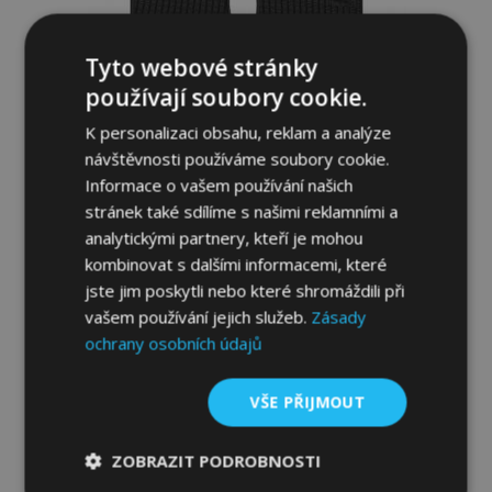
Tyto webové stránky
používají soubory cookie.
K personalizaci obsahu, reklam a analýze
návštěvnosti používáme soubory cookie.
Informace o vašem používání našich
Gumové autokoberce pro SUZUKI JIMNY
stránek také sdílíme s našimi reklamními a
III 4ks 1998-2018
analytickými partnery, kteří je mohou
834,00 Kč
kombinovat s dalšími informacemi, které
jste jim poskytli nebo které shromáždili při
vašem používání jejich služeb.
Zásady
Přidat Do Košíku
ochrany osobních údajů
Přidat
k
VŠE PŘIJMOUT
oblíbeným
ZOBRAZIT PODROBNOSTI