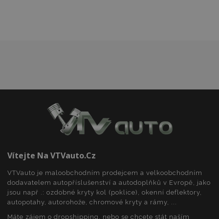
section_data_ids
1 
Adobe Inc.
www.vtvauto.cz
mage-messages
1 
Adobe Inc.
www.vtvauto.cz
Vítejte Na VTVauto.cz
zásadách ochrany soukromí společnosti Google
VTVauto je maloobchodním prodejcem a velkoobchodním
dodavatelem autopříslušenství a autodoplňků v Evropě, jako
jsou např .: ozdobné kryty kol (poklice), okenní deflektory,
autopotahy, autorohože, chromové kryty a rámy, ...
recently_viewed_product_previous
1 
Máte zájem o dropshipping, nebo se chcete stát naším
Adobe Inc.