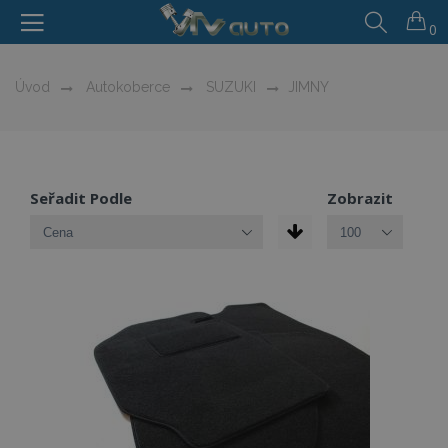
0
Úvod
Autokoberce
SUZUKI
JIMNY
Seřadit Podle
Zobrazit