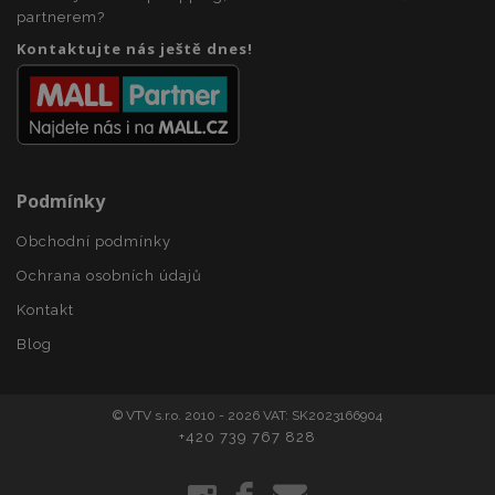
www.vtvauto.cz
partnerem?
Kontaktujte nás ještě dnes!
recently_compared_product
1 
Adobe Inc.
www.vtvauto.cz
Podmínky
recently_compared_product_previous
1 
Adobe Inc.
www.vtvauto.cz
Obchodní podmínky
Ochrana osobních údajů
Kontakt
X-Magento-Vary
59 
Adobe Inc.
59 s
www.vtvauto.cz
Blog
© VTV s.r.o. 2010 - 2026 VAT: SK2023166904
+420 739 767 828