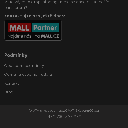
Máte zájem o dropshipping, nebo se chcete stát naším
section_data_ids
1 
partnerem?
Adobe Inc.
www.vtvauto.cz
Kontaktujte nás ještě dnes!
Podmínky
mage-messages
1 
Adobe Inc.
Obchodní podmínky
www.vtvauto.cz
Ochrana osobních údajů
Kontakt
Blog
zásadách ochrany soukromí společnosti Google
© VTV s.r.o. 2010 - 2026 VAT: SK2023166904
+420 739 767 828