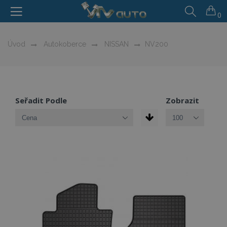
0
Úvod
Autokoberce
NISSAN
NV200
Seřadit Podle
Zobrazit