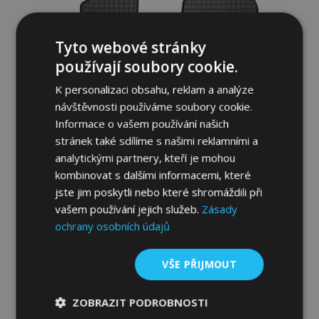
Tyto webové stránky
používají soubory cookie.
K personalizaci obsahu, reklam a analýze
návštěvnosti používáme soubory cookie.
Informace o vašem používání našich
stránek také sdílíme s našimi reklamními a
analytickými partnery, kteří je mohou
Gumové autokoberce pro NISSAN NV200
kombinovat s dalšími informacemi, které
2009-up (2 ks)
jste jim poskytli nebo které shromáždili při
834,00 Kč
vašem používání jejich služeb.
Zásady
ochrany osobních údajů
Přidat Do Košíku
VŠE PŘIJMOUT
Přidat
k
ZOBRAZIT PODROBNOSTI