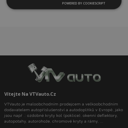
oblíbeným
POWERED BY COOKIESCRIPT
Nezbytně
Výkonové
Soubory
nutné
soubory
cílení
soubory
Funkční soubory
Nezbytně nutné soubory
Výkonové soubory
Soubory cílení
Funkční soubory
Vítejte Na VTVauto.cz
Nezbytně nutné soubory cookie umožňují základní
funkce webových stránek, jako je přihlášení
VTVauto je maloobchodním prodejcem a velkoobchodním
uživatele a správa účtu. Webové stránky nelze bez
nezbytně nutných souborů cookie správně
dodavatelem autopříslušenství a autodoplňků v Evropě, jako
používat.
jsou např .: ozdobné kryty kol (poklice), okenní deflektory,
autopotahy, autorohože, chromové kryty a rámy, ...
Poskytovatel
/
Název
Vy
Doména