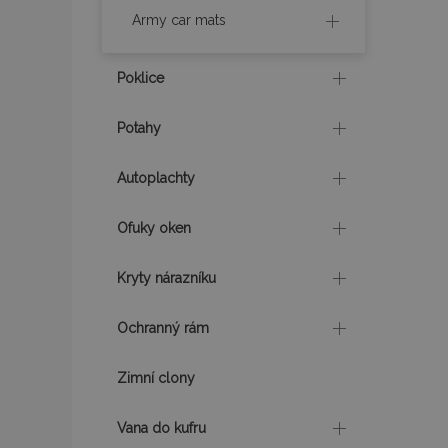
X-Magento-Vary
Army car mats
Poklice
mage-translation-f
Potahy
mage-cache-sessi
Autoplachty
Ofuky oken
product_data_sto
Kryty nárazníku
recently_viewed_p
Ochranný rám
CookieScriptConse
Zimní clony
Vana do kufru
udid