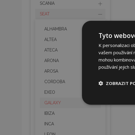
SCANIA
SEAT
ALHAMBRA
Tyto webové
ALTEA
K personalizaci o
ATECA
vašem používání na
mohou kombinovat 
ARONA
používání jejich s
AROSA
CORDOBA
ZOBRAZIT P
EXEO
Nezbytně nu
GALAXY
soubory
IBIZA
INCA
LEON