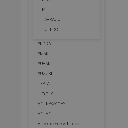
Mii
Nez
TARRACO
Nezbytně nutné soubo
Webové stránky nelz
TOLEDO
Název
SKODA
section_data_ids
SMART
SUBARU
mage-messages
SUZUKI
TESLA
TOYOTA
recently_viewed_p
VOLKSWAGEN
recently_compare
VOLVO
recently_compare
Autokoberce velurové