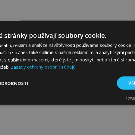
 stránky používají soubory cookie.
bsahu, reklam a analýze návštěvnosti používáme soubory cookie. 
šich stránek také sdílíme s našimi reklamními a analytickými partn
s dalšími informacemi, které jste jim poskytli nebo které shromá
lužeb.
Zásady ochrany osobních údajů
ODROBNOSTI
VŠ
POWE
tné
Výkonové soubory
Soubory cílení
Fun