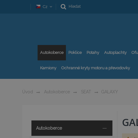
Hledat
Cz
Autokoberce
Poklice
Potahy
Autoplachty
Ofu
Kamiony
Ochranné kryty motoru a převodovky
Úvod
Autokoberce
SEAT
GALAXY
GA
Autokoberce