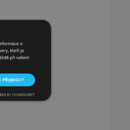
Informace o
ery, kteří je
ždili při vašem
E PŘIJMOUT
RED BY COOKIESCRIPT
kční soubory