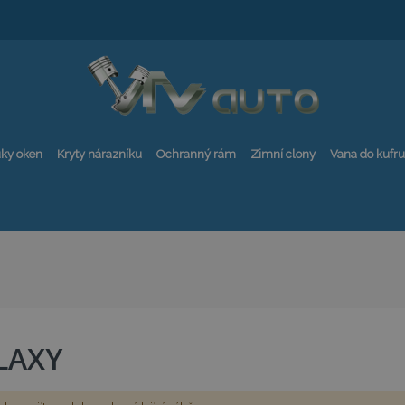
ky oken
Kryty nárazníku
Ochranný rám
Zimní clony
Vana do kufru
LAXY