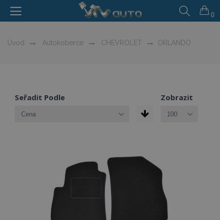
0
Úvod
Autokoberce
CHEVROLET
ORLANDO
Seřadit Podle
Zobrazit