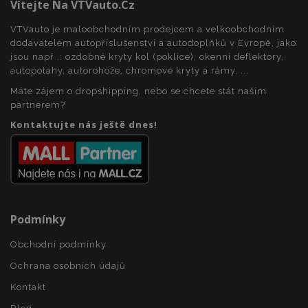
Vítejte Na VTVauto.cz
VTVauto je maloobchodním prodejcem a velkoobchodním
mage-messages
1 
dodavatelem autopříslušenství a autodoplňků v Evropě, jako
Adobe Inc.
www.vtvauto.cz
jsou např .: ozdobné kryty kol (poklice), okenní deflektory,
autopotahy, autorohože, chromové kryty a rámy, ...
Máte zájem o dropshipping, nebo se chcete stát naším
partnerem?
zásadách ochrany soukromí společnosti Google
Kontaktujte nás ještě dnes!
recently_viewed_product_previous
1 
Adobe Inc.
www.vtvauto.cz
Podmínky
Obchodní podmínky
Ochrana osobních údajů
recently_compared_product
1 
Adobe Inc.
www.vtvauto.cz
Kontakt