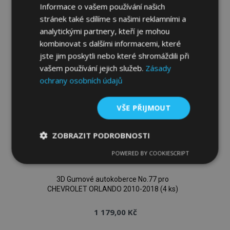
k
Informace o vašem používání našich
stránek také sdílíme s našimi reklamními a
oblíbeným
analytickými partnery, kteří je mohou
kombinovat s dalšími informacemi, které
jste jim poskytli nebo které shromáždili při
vašem používání jejich služeb.
Zásady
ochrany osobních údajů
VŠE PŘIJMOUT
ZOBRAZIT PODROBNOSTI
POWERED BY COOKIESCRIPT
Nezbytně
Výkonové
Soubory
nutné
soubory
cílení
soubory
3D Gumové autokoberce No.77 pro
CHEVROLET ORLANDO 2010-2018 (4 ks)
1 179,00 Kč
Funkční soubory