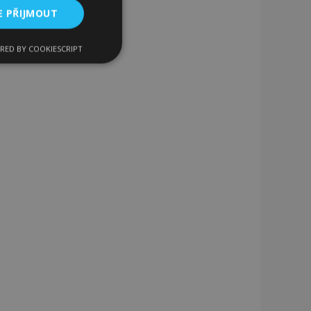
E PŘIJMOUT
RED BY COOKIESCRIPT
kční soubory
bory
 a správa účtu.
 pro zákazníka
ými nakupujícími,
řání, informace o
lší oznámení, která