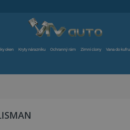
ky oken
Kryty nárazníku
Ochranný rám
Zimní clony
Vana do kufru
LISMAN