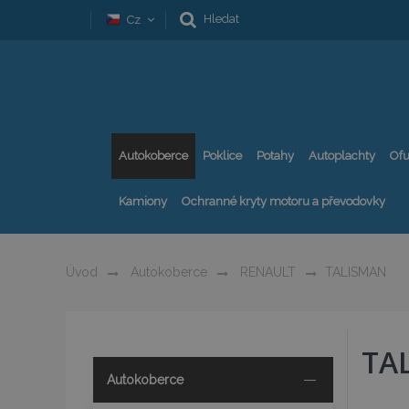
Hledat
Cz
Autokoberce
Poklice
Potahy
Autoplachty
Ofu
Kamiony
Ochranné kryty motoru a převodovky
Úvod
Autokoberce
RENAULT
TALISMAN
TA
Autokoberce