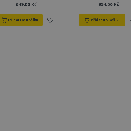
649,00 Kč
954,00 Kč
Přidat Do Košíku
Přidat Do Košíku
Přidat
P
k
oblíbeným
o