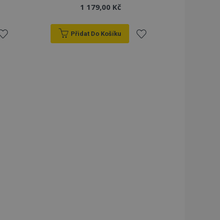
1 179,00 Kč
Přidat Do Košíku
řidat
Přidat
k
k
blíbeným
oblíbeným