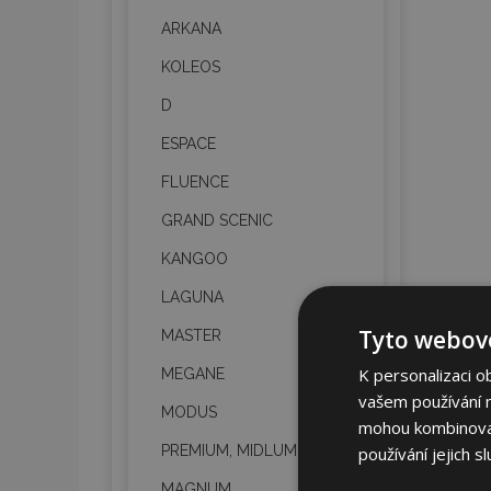
ARKANA
KOLEOS
D
ESPACE
FLUENCE
GRAND SCENIC
KANGOO
LAGUNA
Tyto webové
MASTER
K personalizaci o
MEGANE
vašem používání na
MODUS
mohou kombinovat 
PREMIUM, MIDLUM,
používání jejich s
MAGNUM