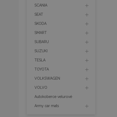
SCANIA
SEAT
recently_viewed_p
SKODA
recently_compare
SMART
SUBARU
recently_compare
SUZUKI
X-Magento-Vary
TESLA
TOYOTA
mage-translation-f
VOLKSWAGEN
VOLVO
mage-cache-sessi
Autokoberce velurové
Army car mats
product_data_sto