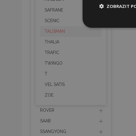
ZOBRAZIT P
SAFRANE
SCENIC
Nezbytně nu
soubory
TALISMAN
THALIA
TRAFIC
TWINGO
Nez
T
Nezbytně nutné soubo
VEL SATIS
Webové stránky nelz
ZOE
Název
ROVER
section_data_ids
SAAB
SSANGYONG
mage-messages