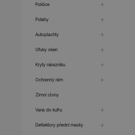
Poklice
recently_viewed_p
Potahy
CookieScriptConse
Autoplachty
Ofuky oken
udid
Kryty nárazníku
PHPSESSID
Ochranný rám
Zimní clony
Vana do kufru
mage-cache-stor
Deflektory přední masky