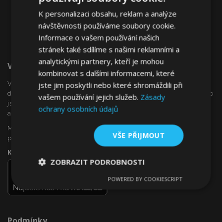
K personalizaci obsahu, reklam a analýze
návštěvnosti používáme soubory cookie.
Informace o vašem používání našich
stránek také sdílíme s našimi reklamními a
analytickými partnery, kteří je mohou
Vítejte Na VTVauto.cz
kombinovat s dalšími informacemi, které
VTVauto je maloobchodním prodejcem a velkoobchodním
jste jim poskytli nebo které shromáždili při
dodavatelem autopříslušenství a autodoplňků v Evropě, jako
vašem používání jejich služeb.
Zásady
jsou např .: ozdobné kryty kol (poklice), okenní deflektory,
ochrany osobních údajů
autopotahy, autorohože, chromové kryty a rámy, ...
Máte zájem o dropshipping, nebo se chcete stát naším
VŠE PŘIJMOUT
partnerem?
Kontaktujte nás ještě dnes!
ZOBRAZIT PODROBNOSTI
POWERED BY COOKIESCRIPT
Nezbytně
Výkonové
Soubory
nutné
soubory
cílení
soubory
Podmínky