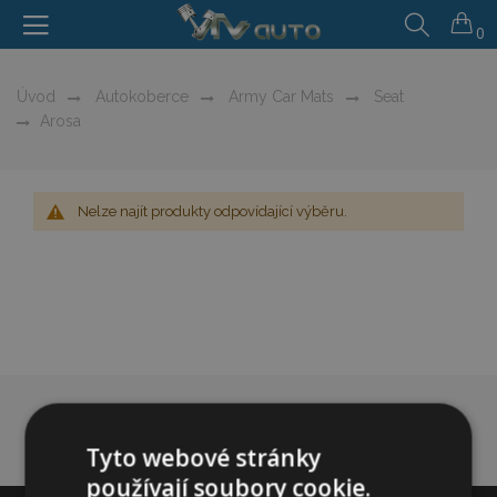
0
Úvod
Autokoberce
Army Car Mats
Seat
Arosa
Nelze najít produkty odpovídající výběru.
Tyto webové stránky
používají soubory cookie.