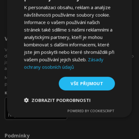
K personalizaci obsahu, reklam a analýze
návštěvnosti používáme soubory cookie.
Informace o vašem používání našich
stránek také sdílíme s našimi reklamními a
analytickými partnery, kteří je mohou
Vítejte Na VTVauto.cz
kombinovat s dalšími informacemi, které
VTVauto je maloobchodním prodejcem a velkoobchodním
jste jim poskytli nebo které shromáždili při
dodavatelem autopříslušenství a autodoplňků v Evropě, jako
vašem používání jejich služeb.
Zásady
jsou např .: ozdobné kryty kol (poklice), okenní deflektory,
ochrany osobních údajů
autopotahy, autorohože, chromové kryty a rámy, ...
Máte zájem o dropshipping, nebo se chcete stát naším
VŠE PŘIJMOUT
partnerem?
Kontaktujte nás ještě dnes!
ZOBRAZIT PODROBNOSTI
POWERED BY COOKIESCRIPT
Nezbytně
Výkonové
Soubory
nutné
soubory
cílení
soubory
Podmínky