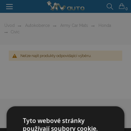
0
Úvod
Autokoberce
Army Car Mats
Honda
Civic
Nelze najít produkty odpovídající výběru.
Tyto webové stránky
používají soubory cookie.