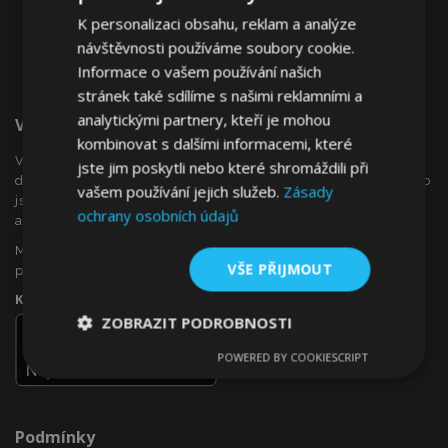
K personalizaci obsahu, reklam a analýze
návštěvnosti používáme soubory cookie.
Informace o vašem používání našich
stránek také sdílíme s našimi reklamními a
analytickými partnery, kteří je mohou
Vítejte Na VTVauto.cz
kombinovat s dalšími informacemi, které
VTVauto je maloobchodním prodejcem a velkoobchodním
jste jim poskytli nebo které shromáždili při
dodavatelem autopříslušenství a autodoplňků v Evropě, jako
vašem používání jejich služeb.
Zásady
jsou např .: ozdobné kryty kol (poklice), okenní deflektory,
ochrany osobních údajů
autopotahy, autorohože, chromové kryty a rámy, ...
Máte zájem o dropshipping, nebo se chcete stát naším
VŠE PŘIJMOUT
partnerem?
Kontaktujte nás ještě dnes!
ZOBRAZIT PODROBNOSTI
POWERED BY COOKIESCRIPT
Nezbytně
Výkonové
Soubory
nutné
soubory
cílení
soubory
Podmínky