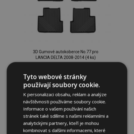
3D Gumové autokoberce No.77 pro
LANCIA DELTA 2008-2014 (4 ks)
1 179,00 Kč
Tyto webové stránky
Přidat Do Košíku
používají soubory cookie.
Přidat
K personalizaci obsahu, reklam a analýze
návštěvnosti používáme soubory cookie.
k
Informace o vašem používání našich
oblíbeným
stránek také sdílíme s našimi reklamními a
analytickými partnery, kteří je mohou
kombinovat s dalšími informacemi, které