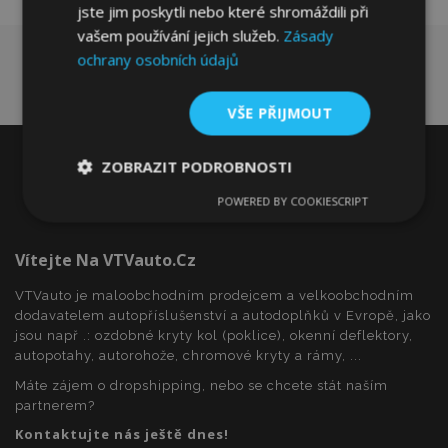
jste jim poskytli nebo které shromáždili při
vašem používání jejich služeb.
Zásady
ochrany osobních údajů
VŠE PŘIJMOUT
ZOBRAZIT PODROBNOSTI
POWERED BY COOKIESCRIPT
Nezbytně
Výkonové
Soubory
nutné
soubory
cílení
soubory
Vítejte Na VTVauto.cz
VTVauto je maloobchodním prodejcem a velkoobchodním
dodavatelem autopříslušenství a autodoplňků v Evropě, jako
Funkční soubory
jsou např .: ozdobné kryty kol (poklice), okenní deflektory,
autopotahy, autorohože, chromové kryty a rámy, ...
Máte zájem o dropshipping, nebo se chcete stát naším
partnerem?
Kontaktujte nás ještě dnes!