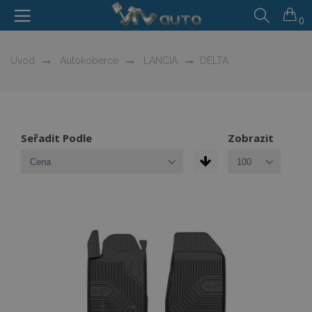
0
Úvod
Autokoberce
LANCIA
DELTA
Seřadit Podle
Zobrazit