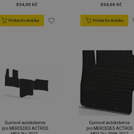
834,00 Kč
834,00 Kč
Přidat Do Košíku
Přidat Do Košíku
Přidat
P
k
oblíbeným
o
Gumové autokoberce
Gumové autokoberce
pro MERCEDES ACTROS
pro MERCEDES ACTROS