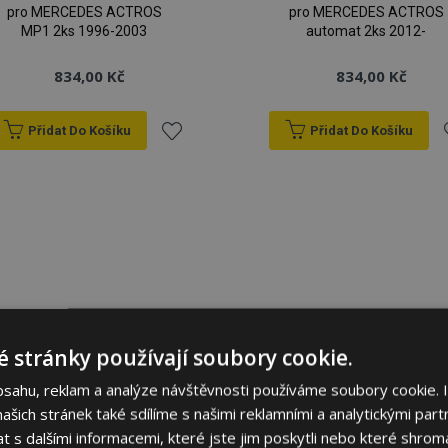
pro MERCEDES ACTROS
pro MERCEDES ACTROS
MP1 2ks 1996-2003
automat 2ks 2012-
834,00 Kč
834,00 Kč
Přidat Do Košíku
Přidat Do Košíku
Přidat
P
k
oblíbeným
o
 stránky používají soubory cookie.
bsahu, reklam a analýze návštěvnosti používáme soubory cookie. 
šich stránek také sdílíme s našimi reklamními a analytickými partn
s dalšími informacemi, které jste jim poskytli nebo které shromá