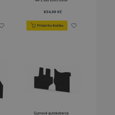
MP2 2ks 2003-2008
834,00 Kč
Přidat Do Košíku
řidat
Přidat
k
k
blíbeným
oblíbeným
Gumové autokoberce