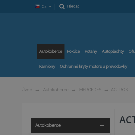
Hledat
Cz
Autokoberce
Poklice
Potahy
Autoplachty
Ofu
Kamiony
Ochranné kryty motoru a převodovky
Úvod
Autokoberce
MERCEDES
ACTROS
AC
Autokoberce