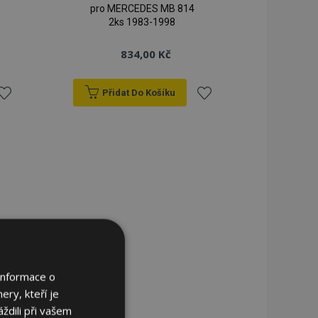
pro MERCEDES MB 814
2ks 1983-1998
834,00 Kč
Přidat Do Košíku
řidat
Přidat
k
k
blíbeným
oblíbeným
Informace o
ery, kteří je
ždili při vašem