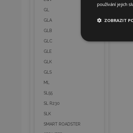
používání jejich s
GL
ZOBRAZIT P
GLA
GLB
Nezbytně nu
GLC
soubory
GLE
GLK
GLS
ML
Nez
SL55
Nezbytně nutné soubo
Webové stránky nelz
SL R230
Název
SLK
section_data_ids
SMART ROADSTER