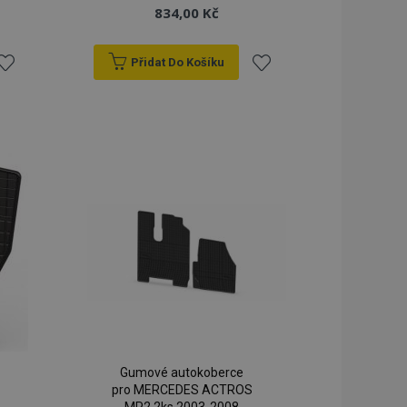
834,00 Kč
Přidat Do Košíku
řidat
Přidat
k
k
blíbeným
oblíbeným
Gumové autokoberce
pro MERCEDES ACTROS