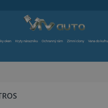
ky oken
Kryty nárazníku
Ochranný rám
Zimní clony
Vana do kufru
TROS