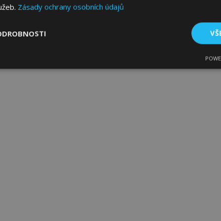
lužeb.
Zásady ochrany osobních údajů
ODROBNOSTI
VŠ
POWE
tné
Výkonové soubory
Soubory cílení
Fun
bytně nutné soubory
Výkonové soubory
Soubory cílení
Funkční sou
ry cookie umožňují základní funkce webových stránek, jako je přihlášení uživatele
e bez nezbytně nutných souborů cookie správně používat.
Poskytovatel
/
Vyprší
Popis
Doména
1 den
Ukládá informace specifické
Adobe Inc.
související s akcemi zahájen
www.vtvauto.cz
jako je zobrazení seznamu p