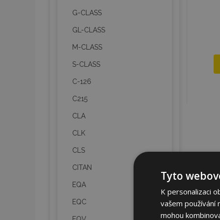
G-CLASS
GL-CLASS
M-CLASS
S-CLASS
C-126
C215
CLA
CLK
CLS
CITAN
Tyto webové
EQA
K personalizaci o
EQC
vašem používání na
mohou kombinovat 
EQV