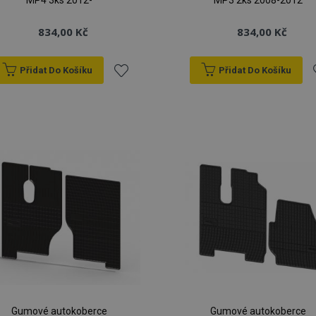
MP4 3ks 2012-
MP3 2ks 2008-2012
834,00 Kč
834,00 Kč
Přidat Do Košíku
Přidat Do Košíku
Přidat
P
k
oblíbeným
o
Gumové autokoberce
Gumové autokoberce