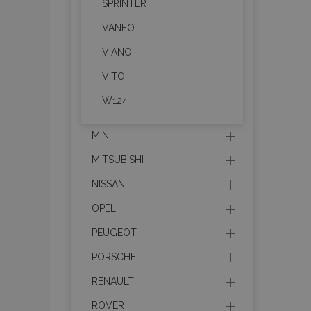
SPRINTER
mage-messages
VANEO
VIANO
VITO
recently_viewed_p
W124
recently_compare
MINI
recently_compare
MITSUBISHI
X-Magento-Vary
NISSAN
OPEL
PEUGEOT
mage-translation-f
PORSCHE
RENAULT
mage-cache-sessi
ROVER