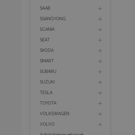
SAAB
product_data_sto
SSANGYONG
SCANIA
recently_viewed_p
SEAT
CookieScriptConse
SKODA
SMART
udid
SUBARU
SUZUKI
PHPSESSID
TESLA
TOYOTA
VOLKSWAGEN
VOLVO
mage-cache-stor
Autokoberce velurové