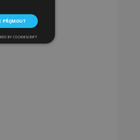
E PŘIJMOUT
RED BY COOKIESCRIPT
kční soubory
bory
 a správa účtu.
 pro zákazníka
ými nakupujícími,
řání, informace o