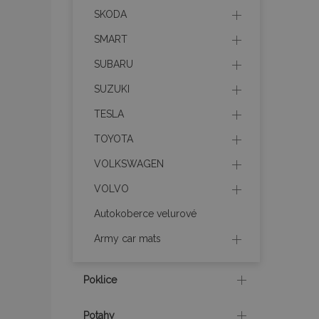
SKODA
recently_viewed_p
SMART
recently_compare
SUBARU
SUZUKI
recently_compare
TESLA
X-Magento-Vary
TOYOTA
VOLKSWAGEN
mage-translation-f
VOLVO
Autokoberce velurové
mage-cache-sessi
Army car mats
Poklice
product_data_sto
Potahy