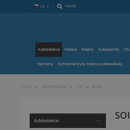
Hledat
Cz
Autokoberce
Poklice
Potahy
Autoplachty
Ofu
Kamiony
Ochranné kryty motoru a převodovky
Úvod
Autokoberce
KIA
SOUL
SO
Autokoberce