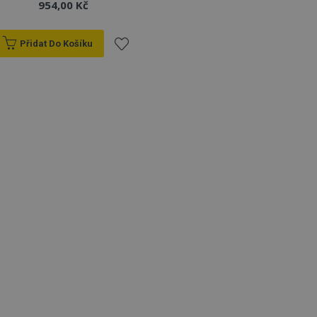
954,00 Kč
Přidat Do Košíku
Přidat
k
oblíbeným