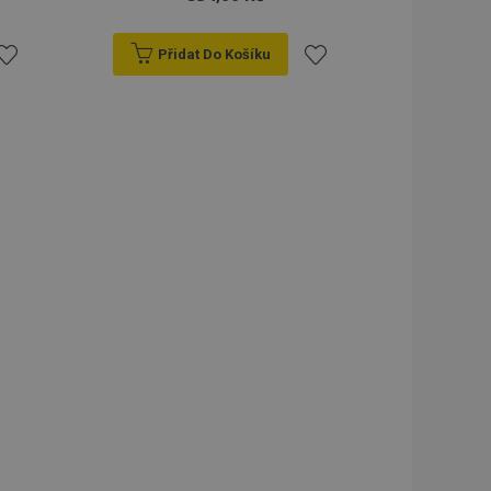
Přidat Do Košíku
řidat
Přidat
k
k
blíbeným
oblíbeným