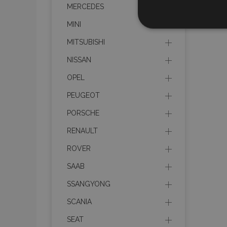
MERCEDES
Nezbytně nu
MINI
soubory
MITSUBISHI
NISSAN
OPEL
PEUGEOT
Nez
PORSCHE
Nezbytně nutné soubo
Webové stránky nelz
RENAULT
Název
ROVER
SAAB
section_data_ids
SSANGYONG
SCANIA
mage-messages
SEAT