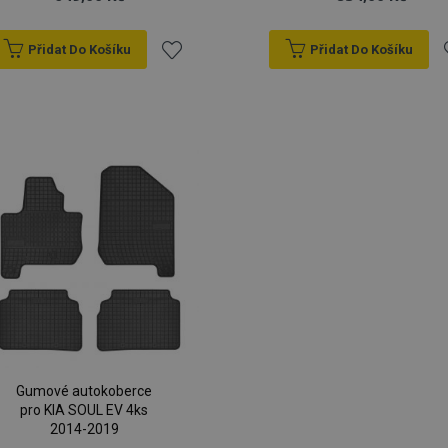
Přidat Do Košíku
Přidat Do Košíku
Přidat
P
k
oblíbeným
o
Gumové autokoberce
pro KIA SOUL EV 4ks
2014-2019