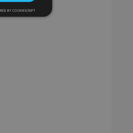
RED BY COOKIESCRIPT
kční soubory
bory
 a správa účtu.
 pro zákazníka
ými nakupujícími,
řání, informace o
lší oznámení, která
klad zpráva o
 a různé chybové
vymaže poté, co se