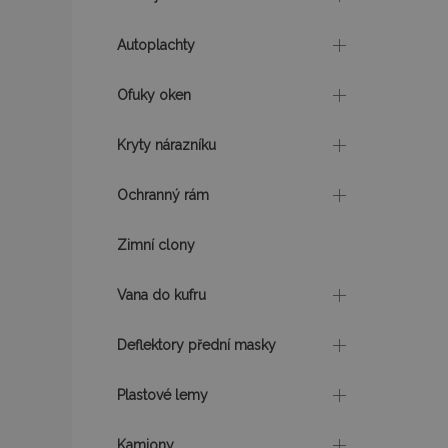
recently_viewed_p
Autoplachty
CookieScriptConse
Ofuky oken
Kryty nárazníku
udid
Ochranný rám
PHPSESSID
Zimní clony
Vana do kufru
Deflektory přední masky
mage-cache-stor
Plastové lemy
Kamiony