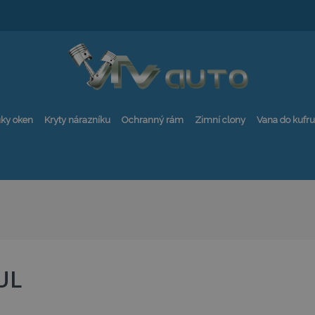
ky oken
Kryty nárazníku
Ochranný rám
Zimní clony
Vana do kufru
UL