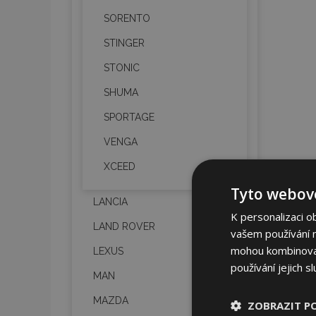
SORENTO
STINGER
STONIC
SHUMA
SPORTAGE
VENGA
XCEED
Tyto webové
LANCIA
K personalizaci o
LAND ROVER
vašem používání na
mohou kombinovat 
LEXUS
používání jejich s
MAN
MAZDA
ZOBRAZIT P