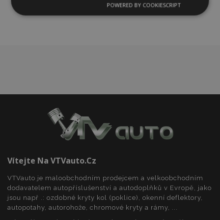
oblíbeným
POWERED BY COOKIESCRIPT
Nezbytně
Výkonové
Soubory
nutné
soubory
cílení
soubory
Funkční soubory
Nezbytně nutné soubory
Výkonové soubory
Soubory cílení
Funkční soubory
Vítejte Na VTVauto.cz
Nezbytně nutné soubory cookie umožňují základní
funkce webových stránek, jako je přihlášení
VTVauto je maloobchodním prodejcem a velkoobchodním
uživatele a správa účtu. Webové stránky nelze bez
nezbytně nutných souborů cookie správně
dodavatelem autopříslušenství a autodoplňků v Evropě, jako
používat.
jsou např .: ozdobné kryty kol (poklice), okenní deflektory,
autopotahy, autorohože, chromové kryty a rámy, ...
Poskytovatel
/
Název
Vy
Doména