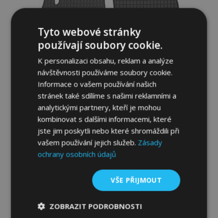
Tyto webové stránky
používají soubory cookie.
K personalizaci obsahu, reklam a analýze
návštěvnosti používáme soubory cookie.
Informace o vašem používání našich
stránek také sdílíme s našimi reklamními a
analytickými partnery, kteří je mohou
Gumové autokoberce pro TOYOTA YARIS
kombinovat s dalšími informacemi, které
CROSS 2021-up (4 ks)
jste jim poskytli nebo které shromáždili při
954,00 Kč
vašem používání jejich služeb.
Zásady
ochrany osobních údajů
Přidat Do Košíku
VŠE PŘIJMOUT
Přidat
k
ZOBRAZIT PODROBNOSTI