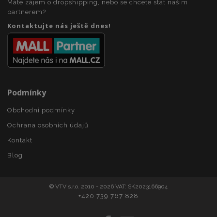
Máte zájem o dropshipping, nebo se chcete stát naším
partnerem?
section_data_ids
1 
Adobe Inc.
www.vtvauto.cz
Kontaktujte nás ještě dnes!
Podmínky
mage-messages
1 
Adobe Inc.
Obchodní podmínky
www.vtvauto.cz
Ochrana osobních údajů
Kontakt
Blog
zásadách ochrany soukromí společnosti Google
© VTV s.r.o. 2010 - 2026 VAT: SK2023166904
+420 739 767 828
recently_viewed_product_previous
1 