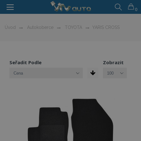
0
Úvod
Autokoberce
TOYOTA
YARIS CROSS
Seřadit Podle
Zobrazit