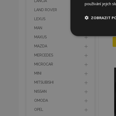
LANCIA
používání jejich s
LAND ROVER
ZOBRAZIT P
LEXUS
MAN
Nezbytně nu
soubory
MAXUS
MAZDA
MERCEDES
MICROCAR
MINI
Nez
MITSUBISHI
Nezbytně nutné soubo
Webové stránky nelz
NISSAN
Název
OMODA
section_data_ids
OPEL