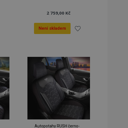
2 759,00 Kč
Není skladem
dat
Přidat
k
líbeným
oblíbeným
Autopotahy RUSH černo-