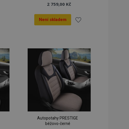
2 759,00 Kč
Není skladem
dat
Přidat
k
líbeným
oblíbeným
Autopotahy PRESTIGE
béžovo-černé