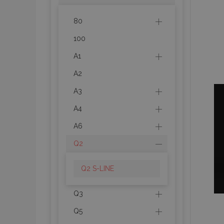
80
100
A1
A2
A3
A4
A6
Q2
Q2 S-LINE
Q3
Q5