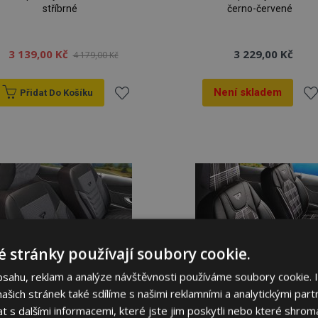
stříbrné
černo-červené
3 139,00 Kč
3 229,00 Kč
4 179,00 Kč
Není skladem
Přidat Do Košíku
Přidat
Při
k
k
oblíbeným
ob
 stránky používají soubory cookie.
bsahu, reklam a analýze návštěvnosti používáme soubory cookie. 
šich stránek také sdílíme s našimi reklamními a analytickými partn
s dalšími informacemi, které jste jim poskytli nebo které shromá