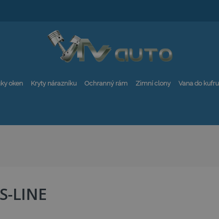
ky oken
Kryty nárazníku
Ochranný rám
Zimní clony
Vana do kufru
S-LINE