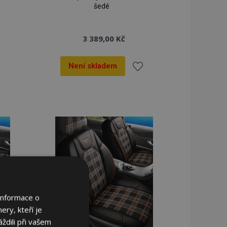
šedé
3 389,00 Kč
Není skladem
dat
Přidat
k
líbeným
oblíbeným
Informace o
ery, kteří je
ždili při vašem