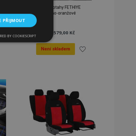
Autopotahy FETHIYE
černo-oranžové
E PŘIJMOUT
3 579,00 Kč
RED BY COOKIESCRIPT
kční soubory
Není skladem
dat
Přidat
k
líbeným
oblíbeným
bory
 a správa účtu.
 pro zákazníka
ými nakupujícími,
řání, informace o