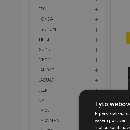
FSO
HONDA
HYUNDAI
INFINITI
ISUZU
IVECO
JAECOO
JAGUAR
JEEP
KIA
Tyto webové
LADA
K personalizaci o
vašem používání na
LADA NIVA
mohou kombinovat 