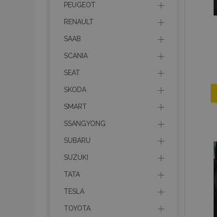
PEUGEOT
mage-messages
RENAULT
SAAB
SCANIA
recently_viewed_p
SEAT
recently_compare
SKODA
recently_compare
SMART
X-Magento-Vary
SSANGYONG
SUBARU
SUZUKI
mage-translation-f
TATA
TESLA
mage-cache-sessi
TOYOTA