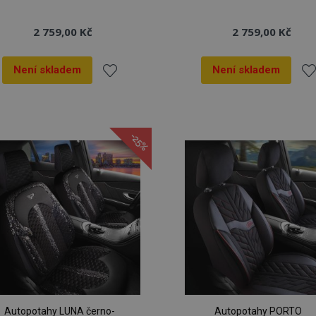
2 759,00 Kč
2 759,00 Kč
Není skladem
Není skladem
Přidat
Při
k
k
-25%
oblíbeným
ob
Autopotahy LUNA černo-
Autopotahy PORTO