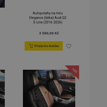
lší oznámení, která
klad zpráva o
Autopotahy na míru
 a různé chybové
Elegance (látka) Audi Q2
vymaže poté, co se
S-Line (2016-2026)
dy prohlížených
ci.
3 580,00 Kč
o porovnávaných
Přidat Do Košíku
orovnávaných
ci.
dat
Přidat
ry používá systém
k
ěny verze stránky
žňuje mít v
-19%
né stránky, např.
líbeným
oblíbeným
ním úložišti.
á strategie
 (překlad na straně
kie spouští
ezipaměti. Když je
ack-endovou