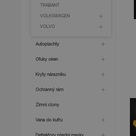
TRABANT
product_data_sto
VOLKSWAGEN
VOLVO
recently_viewed_p
Autoplachty
CookieScriptConse
Ofuky oken
udid
Kryty nárazníku
Ochranný rám
PHPSESSID
Zimní clony
Vana do kufru
mage-cache-stor
Deflektory přední masky