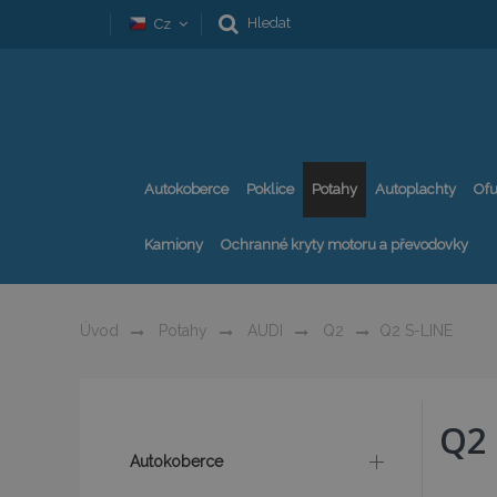
Hledat
Cz
Autokoberce
Poklice
Potahy
Autoplachty
Ofu
Kamiony
Ochranné kryty motoru a převodovky
Úvod
Potahy
AUDI
Q2
Q2 S-LINE
Q2 
Autokoberce