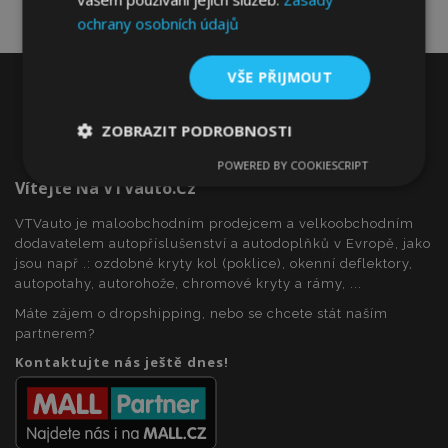
ochrany osobních údajů
VŠE PŘIJMOUT
ZOBRAZIT PODROBNOSTI
POWERED BY COOKIESCRIPT
Nezbytně
Výkonové
Soubory
Vítejte Na VTVauto.cz
nutné
soubory
cílení
soubory
VTVauto je maloobchodním prodejcem a velkoobchodním
dodavatelem autopříslušenství a autodoplňků v Evropě, jako
jsou např .: ozdobné kryty kol (poklice), okenní deflektory,
Funkční soubory
autopotahy, autorohože, chromové kryty a rámy, ...
Máte zájem o dropshipping, nebo se chcete stát naším
partnerem?
Kontaktujte nás ještě dnes!
Nezbytně nutné soubory
Výkonové soubory