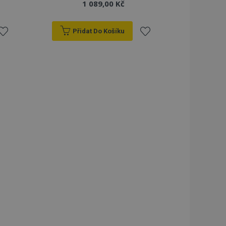
1 089,00 Kč
Přidat Do Košíku
řidat
Přidat
k
k
blíbeným
oblíbeným