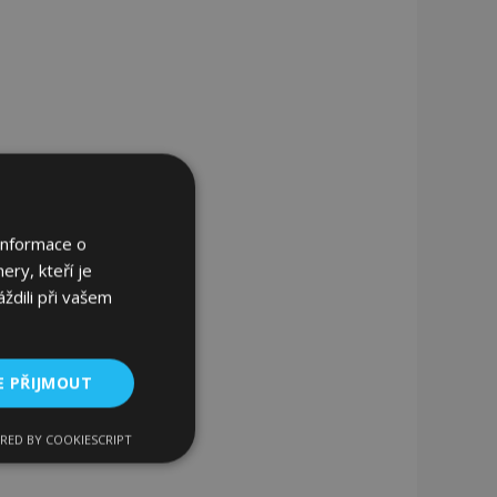
Informace o
ery, kteří je
ždili při vašem
E PŘIJMOUT
RED BY COOKIESCRIPT
kční soubory