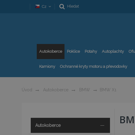
Hledat
Cz
Autokoberce
Poklice
Potahy
Autoplachty
Ofu
Kamiony
Ochranné kryty motoru a převodovky
Úvod
Autokoberce
BMW
BMW X1
BM
Autokoberce