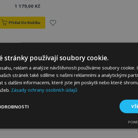
1 179,00 Kč
Přidat Do Košíku
Přidat
k
 stránky používají soubory cookie.
oblíbeným
bsahu, reklam a analýze návštěvnosti používáme soubory cookie. 
šich stránek také sdílíme s našimi reklamními a analytickými partn
s dalšími informacemi, které jste jim poskytli nebo které shromá
lužeb.
Zásady ochrany osobních údajů
ODROBNOSTI
VŠ
POWE
tné
Výkonové soubory
Soubory cílení
Fun