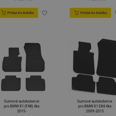
Přidat Do Košíku
Přidat Do Košíku
Přidat
P
k
oblíbeným
o
Gumové autokoberce
Gumové autokoberce
pro BMW X1 (F48) 4ks
pro BMW X1 E84 4ks
2015-
2009-2015