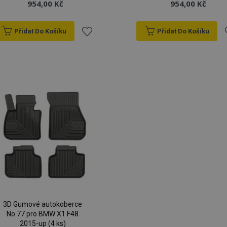
954,00 Kč
954,00 Kč
Přidat Do Košíku
Přidat Do Košíku
Přidat
P
k
oblíbeným
o
3D Gumové autokoberce
No.77 pro BMW X1 F48
2015-up (4 ks)