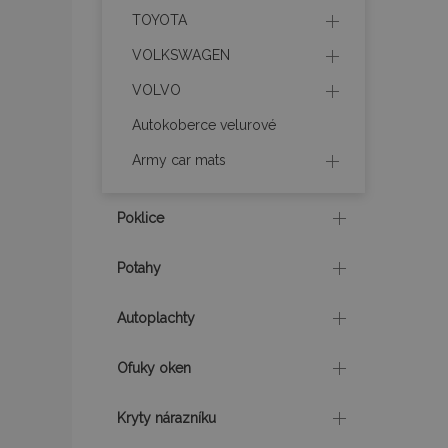
TOYOTA
recently_compare
VOLKSWAGEN
X-Magento-Vary
VOLVO
Autokoberce velurové
Army car mats
mage-translation-f
Poklice
mage-cache-sessi
Potahy
Autoplachty
product_data_sto
Ofuky oken
recently_viewed_p
Kryty nárazníku
CookieScriptConse