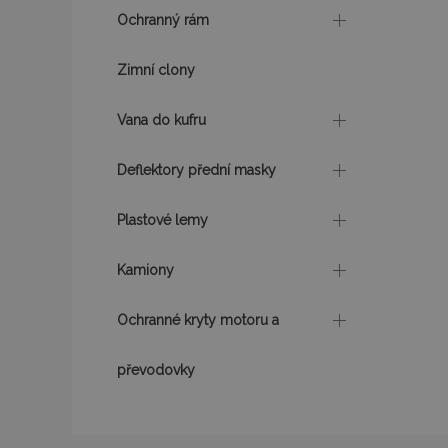
Ochranný rám
udid
Zimní clony
Vana do kufru
PHPSESSID
Deflektory přední masky
Plastové lemy
mage-cache-stor
Kamiony
Ochranné kryty motoru a
převodovky
Název
Název
Poskyto
Název
Domén
_gat
mage-translation-
storage
_fbp
Meta P
Inc.