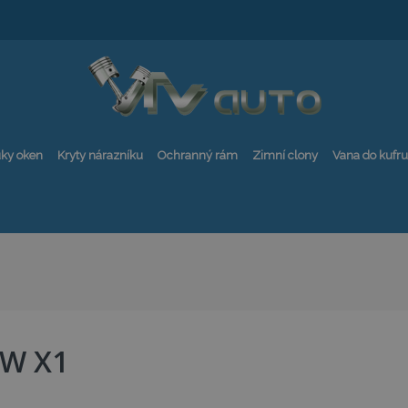
ky oken
Kryty nárazníku
Ochranný rám
Zimní clony
Vana do kufru
W X1