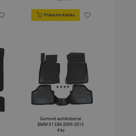
Přidat Do Košíku
řidat
Přidat
k
k
blíbeným
oblíbeným
Gumové autokoberce
BMW X1 E84 2009-2015
4 ks