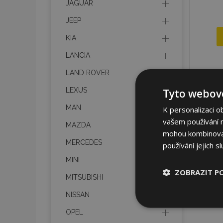
JAGUAR
JEEP
KIA
LANCIA
LAND ROVER
LEXUS
Tyto webové
MAN
K personalizaci o
vašem používání na
MAZDA
mohou kombinovat 
MERCEDES
používání jejich s
MINI
ZOBRAZIT P
MITSUBISHI
NISSAN
Nezbytně nu
soubory
OPEL