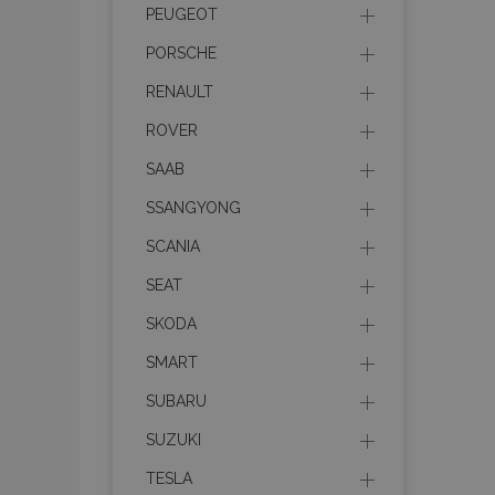
PEUGEOT
PORSCHE
RENAULT
Nez
ROVER
Nezbytně nutné soubo
SAAB
Webové stránky nelz
SSANGYONG
Název
SCANIA
section_data_ids
SEAT
SKODA
mage-messages
SMART
SUBARU
SUZUKI
recently_viewed_p
TESLA
recently_compare