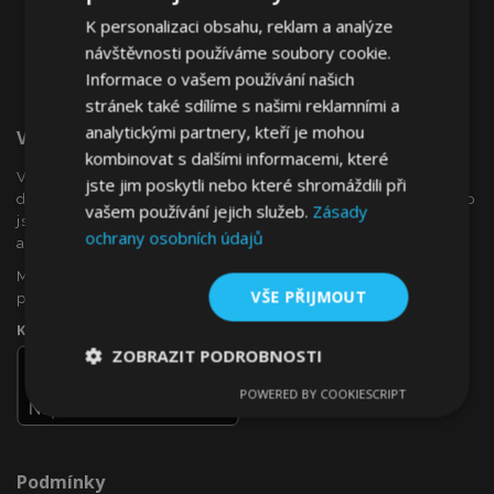
K personalizaci obsahu, reklam a analýze
návštěvnosti používáme soubory cookie.
Informace o vašem používání našich
stránek také sdílíme s našimi reklamními a
analytickými partnery, kteří je mohou
Vítejte Na VTVauto.cz
kombinovat s dalšími informacemi, které
VTVauto je maloobchodním prodejcem a velkoobchodním
jste jim poskytli nebo které shromáždili při
dodavatelem autopříslušenství a autodoplňků v Evropě, jako
vašem používání jejich služeb.
Zásady
jsou např .: ozdobné kryty kol (poklice), okenní deflektory,
ochrany osobních údajů
autopotahy, autorohože, chromové kryty a rámy, ...
Máte zájem o dropshipping, nebo se chcete stát naším
VŠE PŘIJMOUT
partnerem?
Kontaktujte nás ještě dnes!
ZOBRAZIT PODROBNOSTI
POWERED BY COOKIESCRIPT
Nezbytně
Výkonové
Soubory
nutné
soubory
cílení
soubory
Podmínky