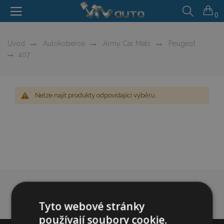
0
Úvod
Autokoberce
Army Car Mats
Peugeot
407
Nelze najít produkty odpovídající výběru.
Tyto webové stránky
používají soubory cookie.