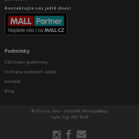
section_data_ids
1 
Adobe Inc.
Kontaktujte nás ještě dnes!
www.vtvauto.cz
Podmínky
Obchodní podmínky
mage-messages
1 
Adobe Inc.
www.vtvauto.cz
Ochrana osobních údajů
Kontakt
Blog
zásadách ochrany soukromí společnosti Google
© VTV s.r.o. 2010 - 2026 VAT: SK2023166904
+420 739 767 828
recently_viewed_product_previous
1 
Adobe Inc.