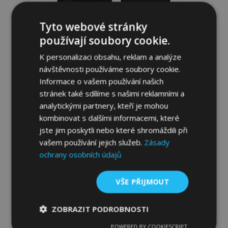
Tyto webové stránky
používají soubory cookie.
K personalizaci obsahu, reklam a analýze
návštěvnosti používáme soubory cookie.
Informace o vašem používání našich
stránek také sdílíme s našimi reklamními a
analytickými partnery, kteří je mohou
Gumové autokoberce pro VOLKSWAGEN
kombinovat s dalšími informacemi, které
BORA 4ks 1997-2005
jste jim poskytli nebo které shromáždili při
834,00 Kč
vašem používání jejich služeb.
Zásady
ochrany osobních údajů
Přidat Do Košíku
Přidat
VŠE PŘIJMOUT
k
ZOBRAZIT PODROBNOSTI
oblíbeným
POWERED BY COOKIESCRIPT