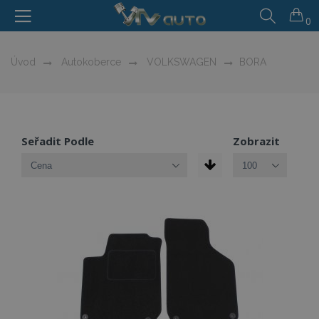
0
Úvod
Autokoberce
VOLKSWAGEN
BORA
Seřadit Podle
Zobrazit