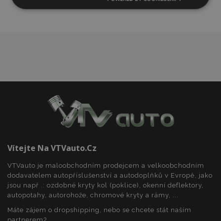
Nezbytně
Výkonové
Soubory
nutné
soubory
cílení
soubory
Funkční soubory
Nezbytně nutné soubory
Výkonové soubory
Soubory cílení
Funkční soubory
Vítejte Na VTVauto.cz
Nezbytně nutné soubory cookie umožňují základní
VTVauto je maloobchodním prodejcem a velkoobchodním
funkce webových stránek, jako je přihlášení
uživatele a správa účtu. Webové stránky nelze bez
dodavatelem autopříslušenství a autodoplňků v Evropě, jako
nezbytně nutných souborů cookie správně
jsou např .: ozdobné kryty kol (poklice), okenní deflektory,
používat.
autopotahy, autorohože, chromové kryty a rámy, ...
Poskytovatel
/
Název
Vy
Máte zájem o dropshipping, nebo se chcete stát naším
Doména
partnerem?