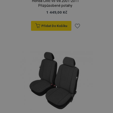
Honda Civic VII-VIII 2001-2011
Přizpůsobené potahy
1 449,00 Kč
Přidat Do Košíku
Přidat
k
oblíbeným