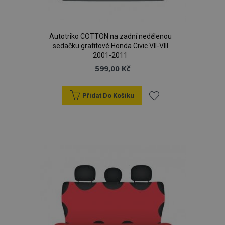
Autotriko COTTON na zadní nedělenou
sedačku grafitové Honda Civic VII-VIII
2001-2011
599,00 Kč
Přidat Do Košíku
product_data_storage
1 
Adobe Inc.
www.vtvauto.cz
Přidat
k
oblíbeným
recently_viewed_product
1 
Adobe Inc.
www.vtvauto.cz
CookieScriptConsent
4 tý
CookieScript