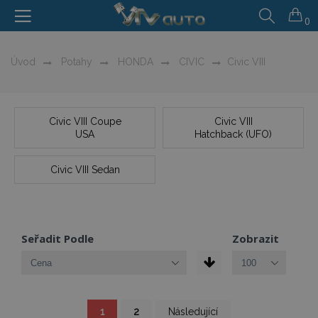
0
Úvod
Potahy
HONDA
CIVIC
Civic VIII
Civic VIII Coupe
Civic VIII
USA
Hatchback (UFO)
Civic VIII Sedan
Seřadit Podle
Zobrazit
Stránka
Právě
Stránka
Stránka
1
2
Následující
si