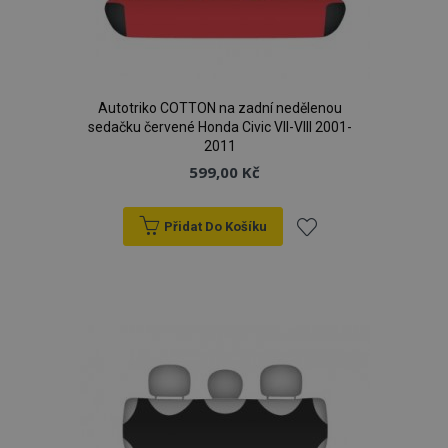
d
www.vtvauto.cz
Autotriko COTTON na zadní nedělenou
sedačku červené Honda Civic VII-VIII 2001-
2011
599,00 Kč
udid
.vtvauto.cz
4 tý
Přidat Do Košíku
d
Přidat
k
oblíbeným
PHPSESSID
59 
PHP.net
42 s
.vtvauto.cz