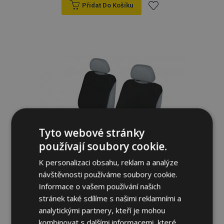
Přidat Do Košíku
Přidat
k
oblíbeným
Tyto webové stránky
používají soubory cookie.
K personalizaci obsahu, reklam a analýze
návštěvnosti používáme soubory cookie.
Informace o vašem používání našich
Autotrika SHIRT AIRBAG II na přední
stránek také sdílíme s našimi reklamními a
sedačky černé Honda Civic VII-VIII 2001-
2011
analytickými partnery, kteří je mohou
589,00 Kč
kombinovat s dalšími informacemi, které