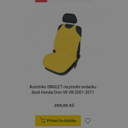
prohlížíte
stránku
Autotriko SINGLET na přední sedačku
žluté Honda Civic VII-VIII 2001-2011
309,00 Kč
Přidat Do Košíku