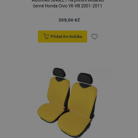
Autotriko SINGLET na přední sedačku
černé Honda Civic VII-VIII 2001-2011
309,00 Kč
Přidat Do Košíku
Přidat
k
oblíbeným