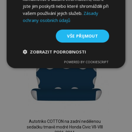
jste jim poskytli nebo které shromáždili při
vašem používání jejich služeb.
Zásady
Přidat Do Košíku
ochrany osobních údajů
Přidat
k
VŠE PŘIJMOUT
oblíbeným
ZOBRAZIT PODROBNOSTI
POWERED BY COOKIESCRIPT
Nezbytně
Výkonové
Soubory
nutné
soubory
cílení
soubory
Funkční soubory
Autotriko COTTON na zadní nedělenou
sedačku tmavě modré Honda Civic VII-VIII