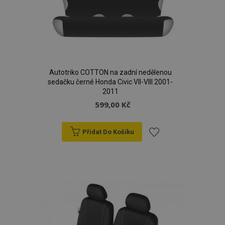
Autotriko COTTON na zadní nedělenou
sedačku černé Honda Civic VII-VIII 2001-
2011
599,00 Kč
Přidat Do Košíku
Přidat
k
mage-cache-storage
1 
Adobe Inc.
www.vtvauto.cz
oblíbeným