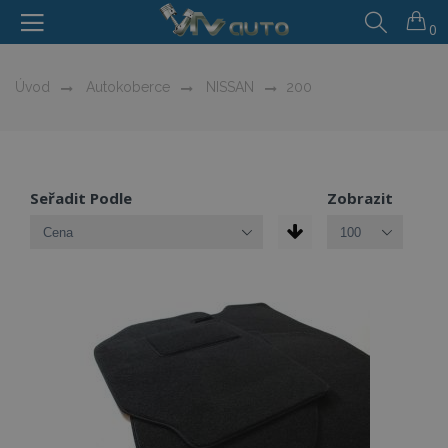
0
Úvod
Autokoberce
NISSAN
200
Seřadit Podle
Zobrazit