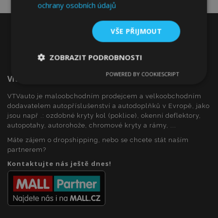
ochrany osobních údajů
VŠE PŘIJMOUT
ZOBRAZIT PODROBNOSTI
POWERED BY COOKIESCRIPT
Vítejte Na VTVauto.cz
Nezbytně
Výkonové
Soubory
nutné
soubory
cílení
soubory
VTVauto je maloobchodním prodejcem a velkoobchodním
dodavatelem autopříslušenství a autodoplňků v Evropě, jako
jsou např .: ozdobné kryty kol (poklice), okenní deflektory,
autopotahy, autorohože, chromové kryty a rámy, ...
Funkční soubory
Máte zájem o dropshipping, nebo se chcete stát naším
partnerem?
Kontaktujte nás ještě dnes!
Nezbytně nutné soubory
Výkonové soubory
Soubory cílení
Funkční soubory