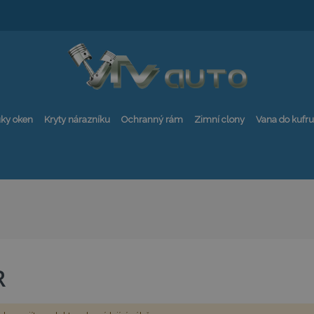
ky oken
Kryty nárazníku
Ochranný rám
Zimní clony
Vana do kufru
R