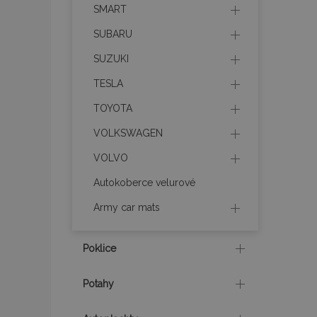
Webové stránky nelz
SMART
Název
SUBARU
SUZUKI
section_data_ids
TESLA
TOYOTA
mage-messages
VOLKSWAGEN
VOLVO
recently_viewed_p
Autokoberce velurové
recently_compare
Army car mats
recently_compare
Poklice
X-Magento-Vary
Potahy