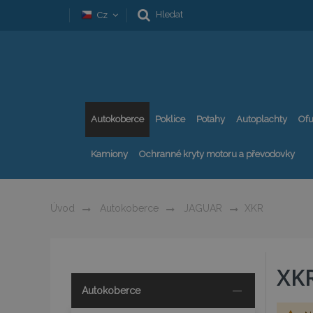
Hledat
Cz
Autokoberce
Poklice
Potahy
Autoplachty
Ofu
Kamiony
Ochranné kryty motoru a převodovky
Úvod
Autokoberce
JAGUAR
XKR
XK
Autokoberce