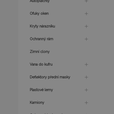
Autoplachty
mage-translation-f
Ofuky oken
mage-cache-sessi
Kryty nárazníku
Ochranný rám
product_data_sto
Zimní clony
recently_viewed_p
Vana do kufru
CookieScriptConse
Deflektory přední masky
udid
Plastové lemy
Kamiony
PHPSESSID