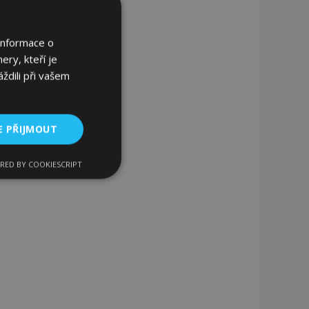
Informace o
ery, kteří je
ždili při vašem
E PŘIJMOUT
RED BY COOKIESCRIPT
kční soubory
bory
 a správa účtu.