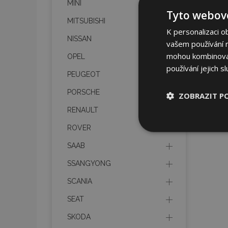
MINI
Tyto webové
MITSUBISHI
K personalizaci o
NISSAN
vašem používání na
mohou kombinovat 
OPEL
používání jejich s
PEUGEOT
PORSCHE
ZOBRAZIT P
RENAULT
Nezbytně nu
ROVER
soubory
SAAB
SSANGYONG
SCANIA
SEAT
Nez
SKODA
Nezbytně nutné soubo