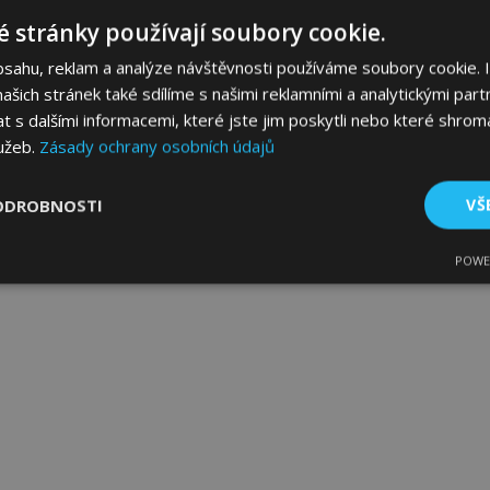
 stránky používají soubory cookie.
bsahu, reklam a analýze návštěvnosti používáme soubory cookie. 
šich stránek také sdílíme s našimi reklamními a analytickými partn
s dalšími informacemi, které jste jim poskytli nebo které shromá
lužeb.
Zásady ochrany osobních údajů
ODROBNOSTI
VŠ
POWE
tné
Výkonové soubory
Soubory cílení
Fun
bytně nutné soubory
Výkonové soubory
Soubory cílení
Funkční sou
ry cookie umožňují základní funkce webových stránek, jako je přihlášení uživatele