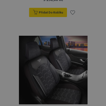
Přidat Do Košíku
Přidat
k
oblíbeným