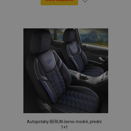
Přidat
k
oblíbeným
Autopotahy BERLIN černo-modré, přední
1+1