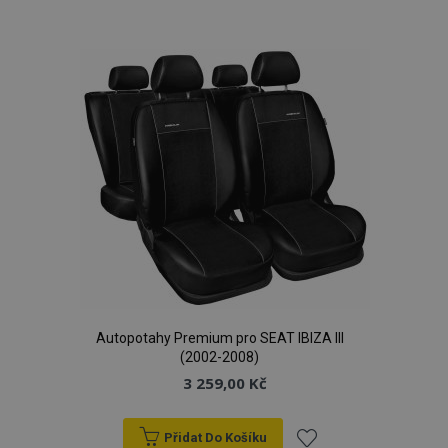
k
oblíbeným
mage-cache-storage
1 
Adobe Inc.
Autopotahy Premium pro SEAT IBIZA III
www.vtvauto.cz
(2002-2008)
3 259,00 Kč
Přidat Do Košíku