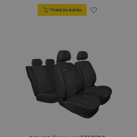
Přidat Do Košíku
Přidat
k
oblíbeným