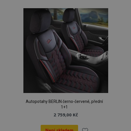
k
oblíbeným
Autopotahy BERLIN černo-červené, přední
1+1
2 759,00 Kč
Není skladem