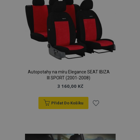
oblíbeným
product_data_storage
1 
Adobe Inc.
www.vtvauto.cz
Autopotahy na míru Elegance SEAT IBIZA
III SPORT (2001-2008)
3 160,00 Kč
Přidat Do Košíku
recently_viewed_product
1 
Adobe Inc.
www.vtvauto.cz
Přidat
k
oblíbeným
CookieScriptConsent
4 tý
CookieScript