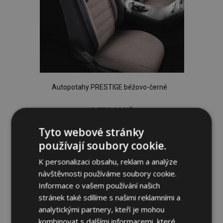
Autopotahy PRESTIGE béžovo-černé
2 759,00 Kč
Tyto webové stránky
Není skladem
používají soubory cookie.
Přidat
K personalizaci obsahu, reklam a analýze
návštěvnosti používáme soubory cookie.
k
Informace o vašem používání našich
oblíbeným
stránek také sdílíme s našimi reklamními a
analytickými partnery, kteří je mohou
kombinovat s dalšími informacemi, které