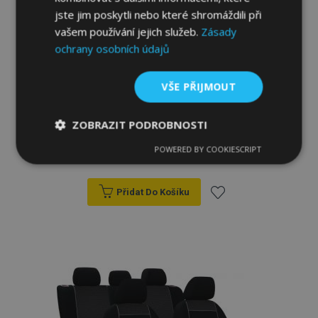
jste jim poskytli nebo které shromáždili při
vašem používání jejich služeb.
Zásady
ochrany osobních údajů
VŠE PŘIJMOUT
Autopotahy na míru Elegance SEAT IBIZA
ZOBRAZIT PODROBNOSTI
III (2001-2008)
POWERED BY COOKIESCRIPT
2 760,00 Kč
Nezbytně
Výkonové
Soubory
nutné
soubory
cílení
soubory
Přidat Do Košíku
Přidat
Funkční soubory
k
oblíbeným