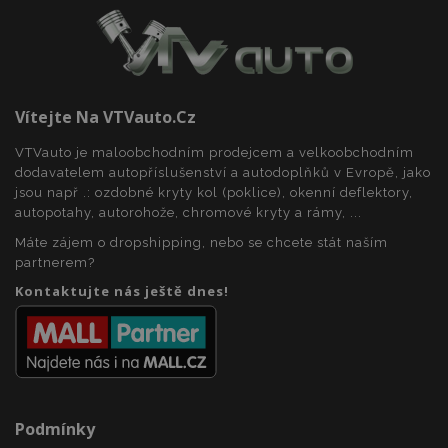
Vítejte Na VTVauto.cz
mage-cache-sessid
1 
Adobe Inc.
www.vtvauto.cz
VTVauto je maloobchodním prodejcem a velkoobchodním
dodavatelem autopříslušenství a autodoplňků v Evropě, jako
jsou např .: ozdobné kryty kol (poklice), okenní deflektory,
autopotahy, autorohože, chromové kryty a rámy, ...
Máte zájem o dropshipping, nebo se chcete stát naším
partnerem?
Kontaktujte nás ještě dnes!
product_data_storage
1 
Adobe Inc.
www.vtvauto.cz
Podmínky