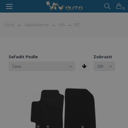
0
Úvod
Autokoberce
KIA
RIO
Seřadit Podle
Zobrazit