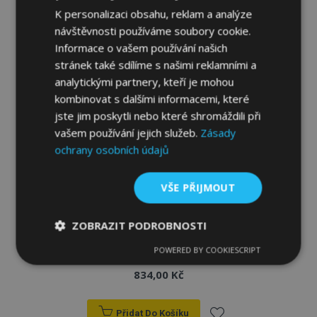
k
K personalizaci obsahu, reklam a analýze
oblíbeným
návštěvnosti používáme soubory cookie.
Informace o vašem používání našich
stránek také sdílíme s našimi reklamními a
analytickými partnery, kteří je mohou
kombinovat s dalšími informacemi, které
jste jim poskytli nebo které shromáždili při
vašem používání jejich služeb.
Zásady
ochrany osobních údajů
VŠE PŘIJMOUT
ZOBRAZIT PODROBNOSTI
Gumové autokoberce pro KIA RIO IV 4ks
POWERED BY COOKIESCRIPT
Nezbytně
Výkonové
Soubory
2017-up
nutné
soubory
cílení
834,00 Kč
soubory
Přidat Do Košíku