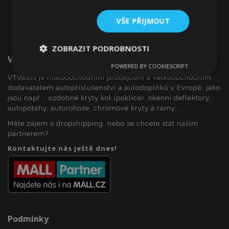
VŠE PŘIJMOUT
ZOBRAZIT PODROBNOSTI
Vítejte Na VTVauto.cz
POWERED BY COOKIESCRIPT
Nezbytně
Výkonové
Soubory
VTVauto je maloobchodním prodejcem a velkoobchodním
nutné
soubory
cílení
soubory
dodavatelem autopříslušenství a autodoplňků v Evropě, jako
jsou např .: ozdobné kryty kol (poklice), okenní deflektory,
autopotahy, autorohože, chromové kryty a rámy, ...
Máte zájem o dropshipping, nebo se chcete stát naším
Funkční soubory
partnerem?
Kontaktujte nás ještě dnes!
Nezbytně nutné soubory
Výkonové soubory
Soubory cílení
Funkční soubory
Podmínky