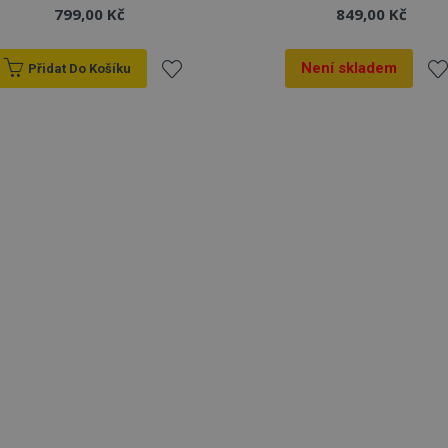
799,00 Kč
849,00 Kč
Není skladem
Přidat Do Košíku
Přidat
Při
k
k
oblíbeným
ob