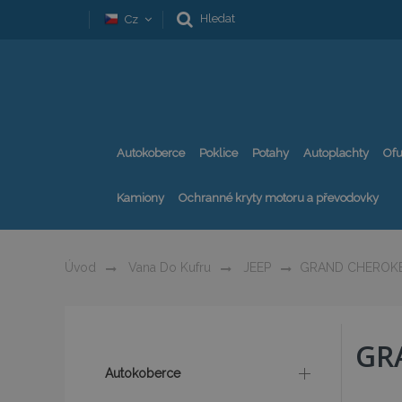
Hledat
Cz
Autokoberce
Poklice
Potahy
Autoplachty
Ofu
Kamiony
Ochranné kryty motoru a převodovky
Úvod
Vana Do Kufru
JEEP
GRAND CHEROK
GR
Autokoberce