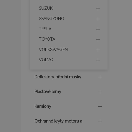
SUZUKI
recently_compare
SSANGYONG
recently_compare
TESLA
X-Magento-Vary
TOYOTA
VOLKSWAGEN
VOLVO
mage-translation-f
Deflektory přední masky
mage-cache-sessi
Plastové lemy
Kamiony
product_data_sto
Ochranné kryty motoru a
recently_viewed_p