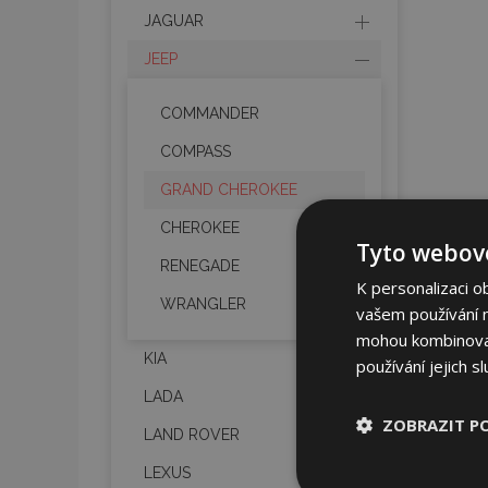
JAGUAR
JEEP
COMMANDER
COMPASS
GRAND CHEROKEE
CHEROKEE
Tyto webové
RENEGADE
K personalizaci o
WRANGLER
vašem používání na
mohou kombinovat 
KIA
používání jejich s
LADA
ZOBRAZIT P
LAND ROVER
LEXUS