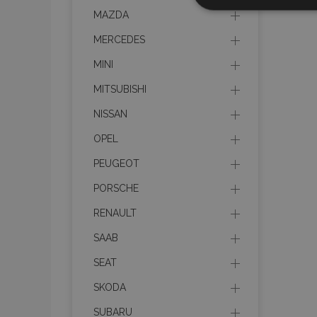
Nezbytně nu
soubory
MAZDA
MERCEDES
MINI
MITSUBISHI
Nez
NISSAN
OPEL
Nezbytně nutné soubo
Webové stránky nelz
PEUGEOT
Název
PORSCHE
section_data_ids
RENAULT
SAAB
mage-messages
SEAT
SKODA
SUBARU
recently_viewed_p