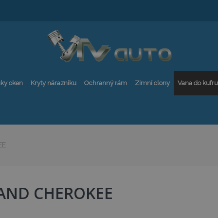
ky oken
Kryty nárazníku
Ochranný rám
Zimní clony
Vana do kufru
EE
AND CHEROKEE