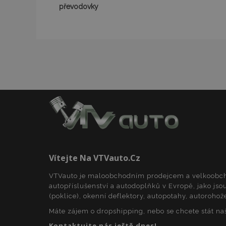
převodovky
CookieScriptConse
udid
PHPSESSID
mage-cache-stor
Vítejte Na VTVauto.cz
VTVauto je maloobchodním prodejcem a velkoob
autopříslušenství a autodoplňků v Evropě, jako jsou
(poklice), okenní deflektory, autopotahy, autorohož
Název
Název
Máte zájem o dropshipping, nebo se chcete stát n
Poskyto
Název
Domén
Kontaktujte nás ještě dnes!