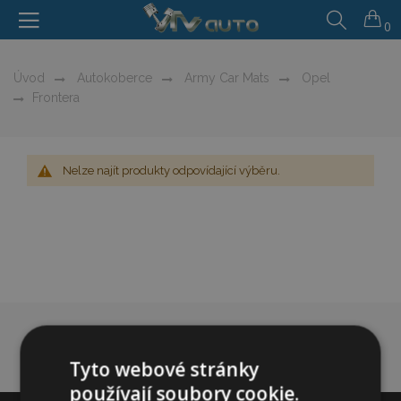
0
Úvod
Autokoberce
Army Car Mats
Opel
Frontera
Nelze najít produkty odpovídající výběru.
Tyto webové stránky
používají soubory cookie.