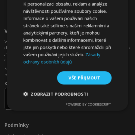
K personalizaci obsahu, reklam a analýze
návštěvnosti používáme soubory cookie.
Informace o vašem používání našich
stránek také sdílíme s našimi reklamními a
Vítejte Na VTVauto.cz
analytickými partnery, kteří je mohou
kombinovat s dalšími informacemi, které
VTVauto je maloobchodním prodejcem a velkoobchodním
jste jim poskytli nebo které shromáždili při
dodavatelem autopříslušenství a autodoplňků v Evropě, jako
vašem používání jejich služeb.
Zásady
jsou např .: ozdobné kryty kol (poklice), okenní deflektory,
autopotahy, autorohože, chromové kryty a rámy, ...
ochrany osobních údajů
Máte zájem o dropshipping, nebo se chcete stát naším
partnerem?
VŠE PŘIJMOUT
Kontaktujte nás ještě dnes!
ZOBRAZIT PODROBNOSTI
POWERED BY COOKIESCRIPT
Nezbytně
Výkonové
Soubory
nutné
soubory
cílení
soubory
Podmínky