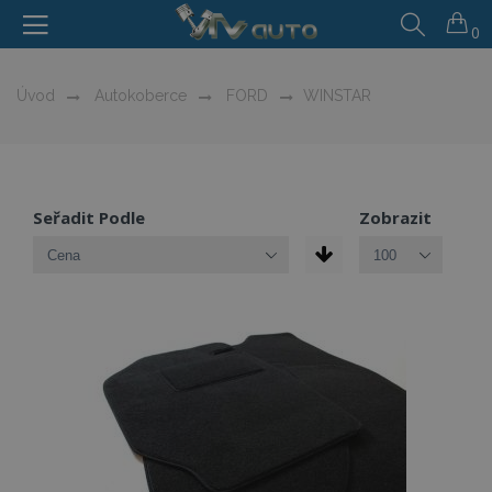
0
Úvod
Autokoberce
FORD
WINSTAR
Seřadit Podle
Zobrazit