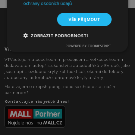
ochrany osobních údajů
VŠE PŘIJMOUT
ZOBRAZIT PODROBNOSTI
POWERED BY COOKIESCRIPT
Vítejte Na VTVauto.cz
Nezbytně
Výkonové
Soubory
nutné
soubory
cílení
soubory
VTVauto je maloobchodním prodejcem a velkoobchodním
dodavatelem autopříslušenství a autodoplňků v Evropě, jako
jsou např .: ozdobné kryty kol (poklice), okenní deflektory,
autopotahy, autorohože, chromové kryty a rámy, ...
Funkční soubory
Máte zájem o dropshipping, nebo se chcete stát naším
partnerem?
Kontaktujte nás ještě dnes!
Nezbytně nutné soubory
Výkonové soubory
Soubory cílení
Funkční soubory