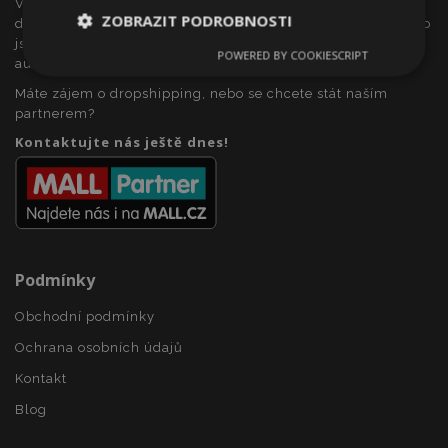
VTVauto je maloobchodním prodejcem a velkoobchodním
ZOBRAZIT PODROBNOSTI
dodavatelem autopříslušenství a autodoplňků v Evropě, jako
jsou např .: ozdobné kryty kol (poklice), okenní deflektory,
POWERED BY COOKIESCRIPT
Nezbytně
Výkonové
Soubory
autopotahy, autorohože, chromové kryty a rámy, ...
nutné
soubory
cílení
Máte zájem o dropshipping, nebo se chcete stát naším
soubory
partnerem?
Kontaktujte nás ještě dnes!
Funkční soubory
Podmínky
Nezbytně nutné soubory
Výkonové soubory
Obchodní podmínky
Soubory cílení
Funkční soubory
Ochrana osobních údajů
Kontakt
Nezbytně nutné soubory cookie umožňují základní
funkce webových stránek, jako je přihlášení
Blog
uživatele a správa účtu. Webové stránky nelze bez
nezbytně nutných souborů cookie správně
používat.