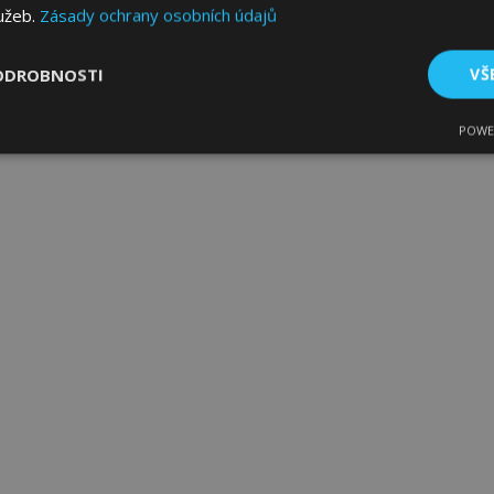
lužeb.
Zásady ochrany osobních údajů
ODROBNOSTI
VŠ
POWE
tné
Výkonové soubory
Soubory cílení
Fun
bytně nutné soubory
Výkonové soubory
Soubory cílení
Funkční sou
ry cookie umožňují základní funkce webových stránek, jako je přihlášení uživatele
e bez nezbytně nutných souborů cookie správně používat.
Poskytovatel
/
Vyprší
Popis
Doména
1 den
Ukládá informace specifické
Adobe Inc.
související s akcemi zahájen
www.vtvauto.cz
jako je zobrazení seznamu p