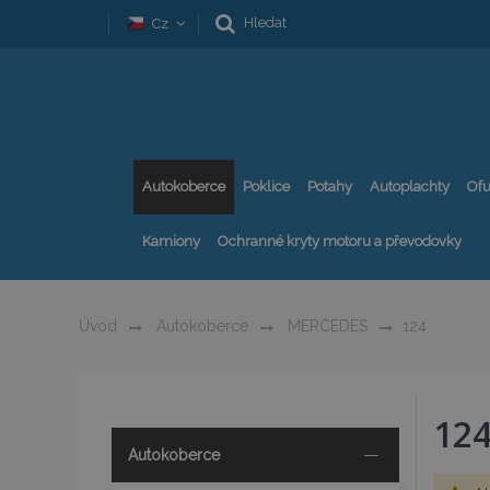
Hledat
Cz
Autokoberce
Poklice
Potahy
Autoplachty
Ofu
Kamiony
Ochranné kryty motoru a převodovky
Úvod
Autokoberce
MERCEDES
124
12
Autokoberce