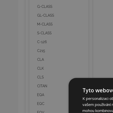
G-CLASS
GL-CLASS
M-CLASS
S-CLASS
C-126
C215
CLA
CLK
CLS
CITAN
Tyto webové
EQA
K personalizaci o
EQC
vašem používání na
mohou kombinovat 
EQV