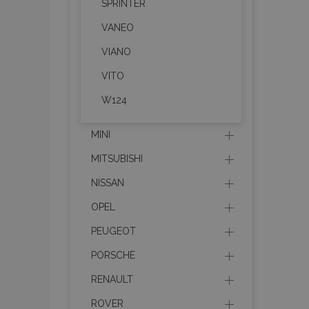
SPRINTER
mage-messages
VANEO
VIANO
VITO
recently_viewed_p
W124
recently_compare
MINI
recently_compare
MITSUBISHI
X-Magento-Vary
NISSAN
OPEL
PEUGEOT
mage-translation-f
PORSCHE
RENAULT
mage-cache-sessi
ROVER