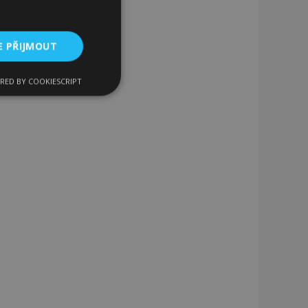
E PŘIJMOUT
RED BY COOKIESCRIPT
kční soubory
bory
 a správa účtu.
 pro zákazníka
ými nakupujícími,
řání, informace o