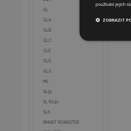
používání jejich s
GL
ZOBRAZIT P
GLA
GLB
Nezbytně nu
GLC
soubory
GLE
GLK
GLS
ML
Nez
SL55
Nezbytně nutné soubo
Webové stránky nelz
SL R230
Název
SLK
section_data_ids
SMART ROADSTER