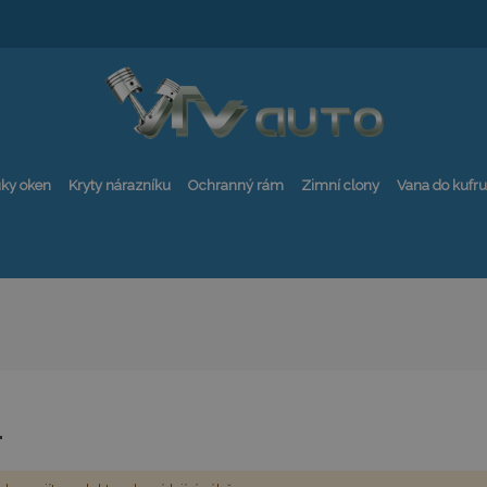
ky oken
Kryty nárazníku
Ochranný rám
Zimní clony
Vana do kufru
4