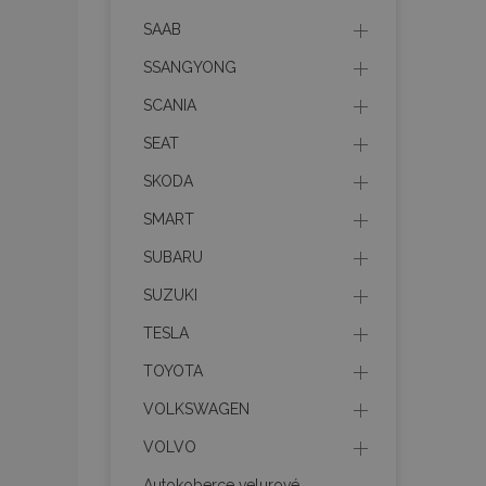
SAAB
product_data_sto
SSANGYONG
SCANIA
recently_viewed_p
SEAT
CookieScriptConse
SKODA
SMART
udid
SUBARU
SUZUKI
PHPSESSID
TESLA
TOYOTA
VOLKSWAGEN
VOLVO
mage-cache-stor
Autokoberce velurové