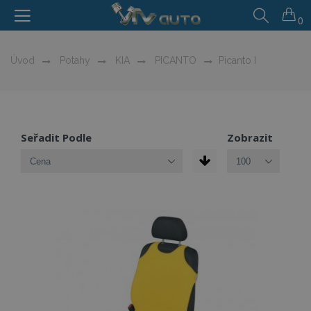
0
Úvod
Potahy
KIA
PICANTO
Picanto I
Seřadit Podle
Zobrazit