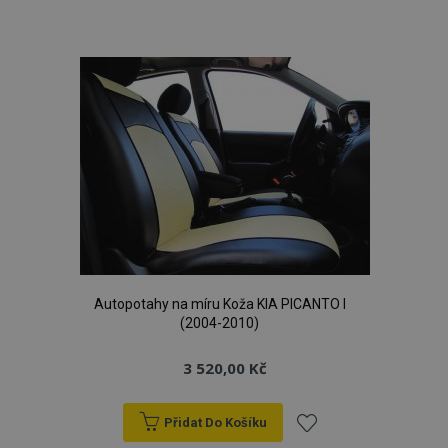
k
oblíbeným
CookieScriptConsent
4 tý
CookieScript
d
www.vtvauto.cz
Autopotahy na míru Koža KIA PICANTO I
udid
.vtvauto.cz
4 tý
(2004-2010)
d
3 520,00 Kč
Přidat Do Košíku