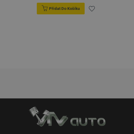
Přidat Do Košíku
Přidat
k
oblíbeným