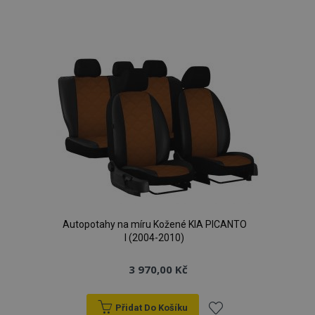
Přidat
k
PHPSESSID
59 
PHP.net
42 s
.vtvauto.cz
oblíbeným
Autopotahy na míru Kožené KIA PICANTO
I (2004-2010)
3 970,00 Kč
mage-cache-storage
1 
Adobe Inc.
Přidat Do Košíku
www.vtvauto.cz