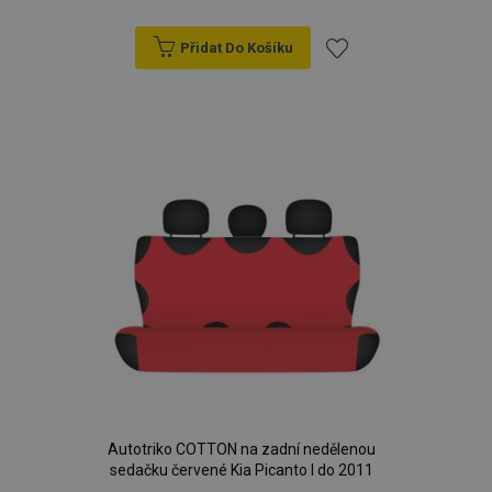
Přidat Do Košíku
Přidat
k
oblíbeným
Autotriko COTTON na zadní nedělenou
sedačku červené Kia Picanto I do 2011