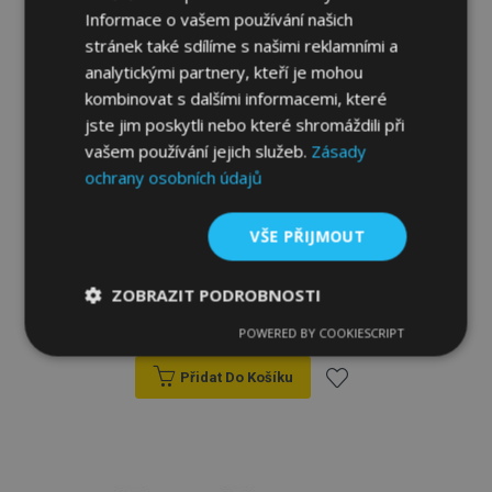
Informace o vašem používání našich
stránek také sdílíme s našimi reklamními a
analytickými partnery, kteří je mohou
kombinovat s dalšími informacemi, které
jste jim poskytli nebo které shromáždili při
vašem používání jejich služeb.
Zásady
ochrany osobních údajů
VŠE PŘIJMOUT
Autopotahy Elegance pro KIA PICANTO I
(2004-2010) 719-P1
ZOBRAZIT PODROBNOSTI
2 189,00 Kč
POWERED BY COOKIESCRIPT
Nezbytně
Výkonové
Soubory
nutné
soubory
cílení
soubory
Přidat Do Košíku
Přidat
k
Funkční soubory