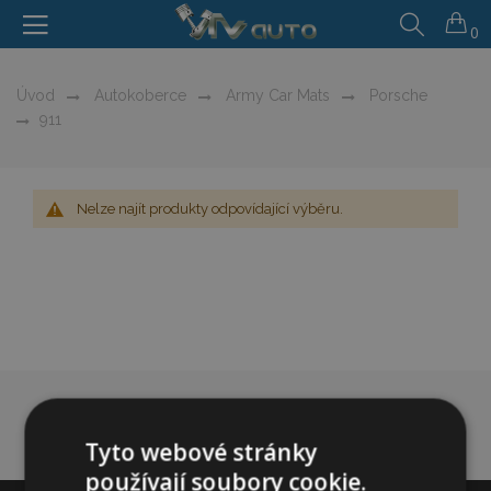
0
Úvod
Autokoberce
Army Car Mats
Porsche
911
Nelze najít produkty odpovídající výběru.
Tyto webové stránky
používají soubory cookie.