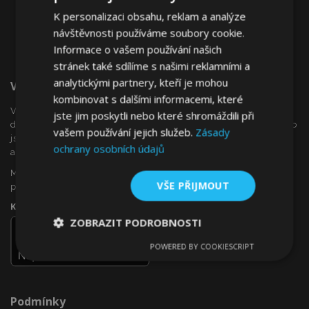
K personalizaci obsahu, reklam a analýze
návštěvnosti používáme soubory cookie.
Informace o vašem používání našich
stránek také sdílíme s našimi reklamními a
analytickými partnery, kteří je mohou
Vítejte Na VTVauto.cz
kombinovat s dalšími informacemi, které
VTVauto je maloobchodním prodejcem a velkoobchodním
jste jim poskytli nebo které shromáždili při
dodavatelem autopříslušenství a autodoplňků v Evropě, jako
vašem používání jejich služeb.
Zásady
jsou např .: ozdobné kryty kol (poklice), okenní deflektory,
ochrany osobních údajů
autopotahy, autorohože, chromové kryty a rámy, ...
Máte zájem o dropshipping, nebo se chcete stát naším
VŠE PŘIJMOUT
partnerem?
Kontaktujte nás ještě dnes!
ZOBRAZIT PODROBNOSTI
POWERED BY COOKIESCRIPT
Nezbytně
Výkonové
Soubory
nutné
soubory
cílení
soubory
Podmínky