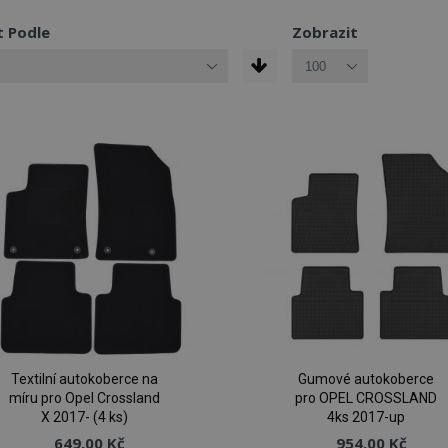
t Podle
Zobrazit
Textilní autokoberce na
Gumové autokoberce
míru pro Opel Crossland
pro OPEL CROSSLAND
X 2017- (4 ks)
4ks 2017-up
649,00 Kč
954,00 Kč