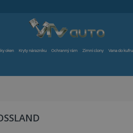
ky oken
Kryty nárazníku
Ochranný rám
Zimní clony
Vana do kufru
OSSLAND