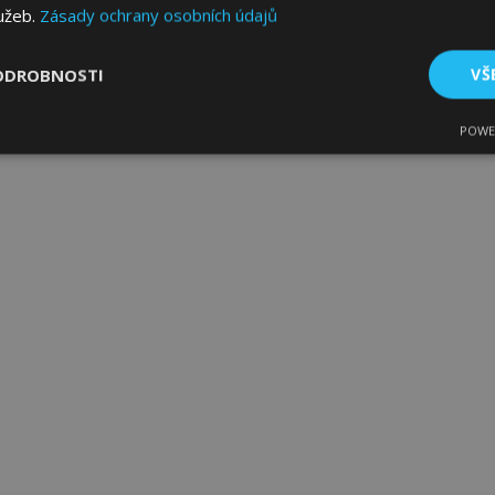
lužeb.
Zásady ochrany osobních údajů
ODROBNOSTI
VŠ
POWE
tné
Výkonové soubory
Soubory cílení
Fun
bytně nutné soubory
Výkonové soubory
Soubory cílení
Funkční sou
ry cookie umožňují základní funkce webových stránek, jako je přihlášení uživatele
e bez nezbytně nutných souborů cookie správně používat.
Poskytovatel
/
Vyprší
Popis
Doména
1 den
Ukládá informace specifické
Adobe Inc.
související s akcemi zahájen
www.vtvauto.cz
jako je zobrazení seznamu p