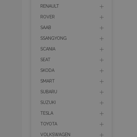
RENAULT
mage-messages
ROVER
SAAB
recently_viewed_p
SSANGYONG
SCANIA
recently_compare
SEAT
recently_compare
SKODA
X-Magento-Vary
SMART
SUBARU
SUZUKI
mage-translation-f
TESLA
TOYOTA
mage-cache-sessi
VOLKSWAGEN