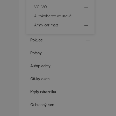
VOLVO
product_data_sto
Autokoberce velurové
Army car mats
recently_viewed_p
CookieScriptConse
Poklice
Potahy
udid
Autoplachty
PHPSESSID
Ofuky oken
Kryty nárazníku
Ochranný rám
mage-cache-stor