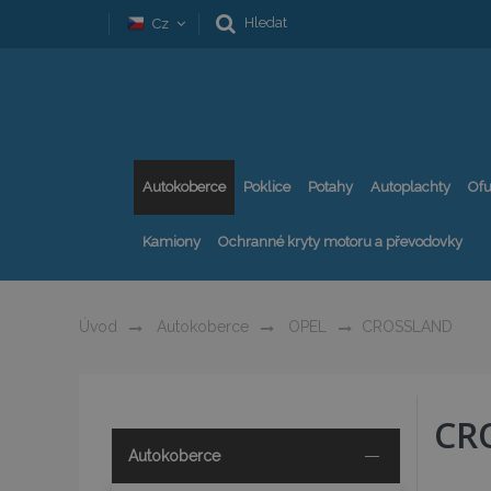
Hledat
Cz
Autokoberce
Poklice
Potahy
Autoplachty
Ofu
Kamiony
Ochranné kryty motoru a převodovky
Úvod
Autokoberce
OPEL
CROSSLAND
CR
Autokoberce