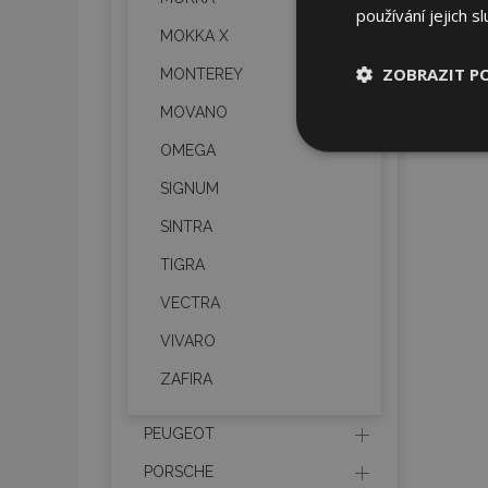
používání jejich s
MOKKA X
ZOBRAZIT P
MONTEREY
MOVANO
Nezbytně nu
OMEGA
soubory
SIGNUM
SINTRA
TIGRA
VECTRA
Nez
VIVARO
Nezbytně nutné soubo
Webové stránky nelz
ZAFIRA
Název
PEUGEOT
section_data_ids
PORSCHE