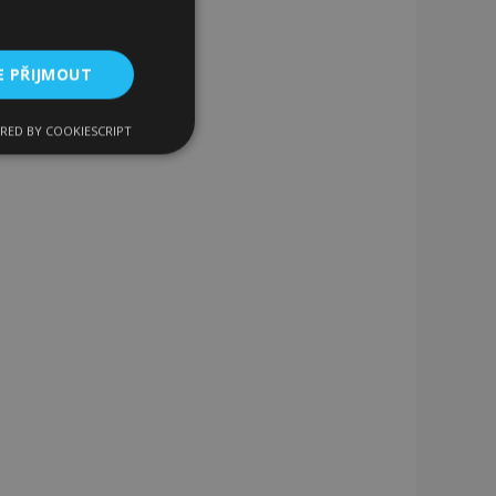
E PŘIJMOUT
RED BY COOKIESCRIPT
kční soubory
bory
 a správa účtu.
 pro zákazníka
ými nakupujícími,
řání, informace o