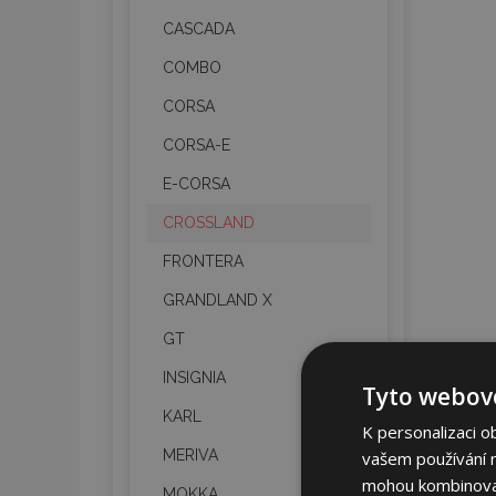
CASCADA
COMBO
CORSA
CORSA-E
E-CORSA
CROSSLAND
FRONTERA
GRANDLAND X
GT
INSIGNIA
Tyto webové
KARL
K personalizaci o
MERIVA
vašem používání na
mohou kombinovat 
MOKKA