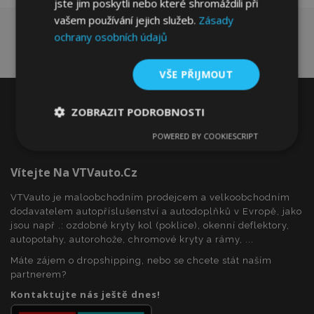
jste jim poskytli nebo které shromáždili při
vašem používání jejich služeb.
Zásady
ochrany osobních údajů
VŠE PŘIJMOUT
ZOBRAZIT PODROBNOSTI
POWERED BY COOKIESCRIPT
Nezbytně
Výkonové
Soubory
nutné
soubory
cílení
soubory
Vítejte Na VTVauto.cz
VTVauto je maloobchodním prodejcem a velkoobchodním
dodavatelem autopříslušenství a autodoplňků v Evropě, jako
Funkční soubory
jsou např .: ozdobné kryty kol (poklice), okenní deflektory,
autopotahy, autorohože, chromové kryty a rámy, ...
Máte zájem o dropshipping, nebo se chcete stát naším
partnerem?
Kontaktujte nás ještě dnes!