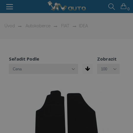
0
Úvod
Autokoberce
FIAT
IDEA
Seřadit Podle
Zobrazit