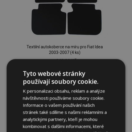
Textilní autokoberce na míru pro Fiat Idea
2003-2007 (4 ks)
649,00 Kč
Tyto webové stránky
Přidat Do Košíku
používají soubory cookie.
Přidat
K personalizaci obsahu, reklam a analýze
návštěvnosti používáme soubory cookie.
k
Informace o vašem používání našich
oblíbeným
stránek také sdílíme s našimi reklamními a
analytickými partnery, kteří je mohou
kombinovat s dalšími informacemi, které