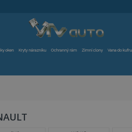
ky oken
Kryty nárazníku
Ochranný rám
Zimní clony
Vana do kufru
NAULT