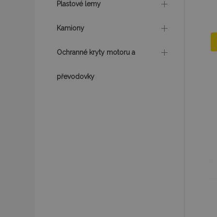
Plastové lemy
mage-messages
Kamiony
Ochranné kryty motoru a
recently_viewed_p
převodovky
recently_compare
recently_compare
X-Magento-Vary
mage-translation-f
mage-cache-sessi