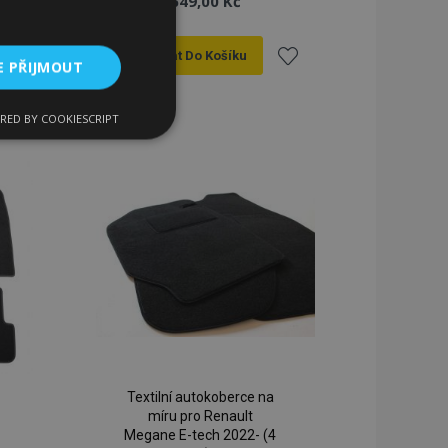
649,00 Kč
Přidat Do Košíku
E PŘIJMOUT
řidat
Přidat
RED BY COOKIESCRIPT
kční soubory
k
k
blíbeným
oblíbeným
bory
 a správa účtu.
Textilní autokoberce na
 pro zákazníka
míru pro Renault
ými nakupujícími,
Megane E-tech 2022- (4
řání, informace o