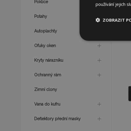
Poklice
používání jejich s
Potahy
ZOBRAZIT P
Autoplachty
Nezbytně nu
soubory
Ofuky oken
Kryty nárazníku
Ochranný rám
Nez
Zimní clony
Nezbytně nutné soubo
Webové stránky nelz
Vana do kufru
Název
Deflektory přední masky
section_data_ids