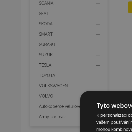
SCANIA
SEAT
SKODA
SMART
SUBARU
SUZUKI
TESLA
TOYOTA
VOLKSWAGEN
VOLVO
Tyto webové
Autokoberce velurové
K personalizaci o
Army car mats
vašem používání na
mohou kombinovat 