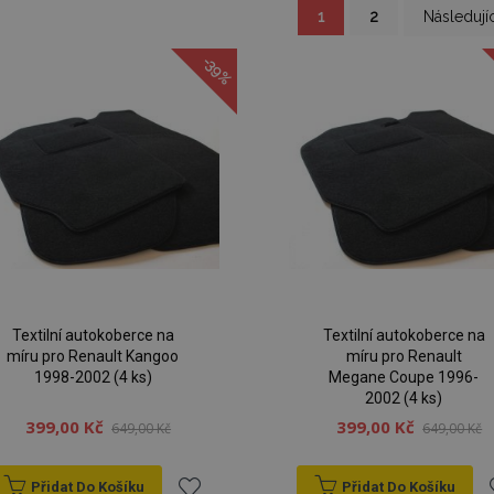
Právě si prohlížíte stránk
Stránka
Stránka
Stránka
1
2
Následujíc
-39%
Textilní autokoberce na
Textilní autokoberce na
míru pro Renault Kangoo
míru pro Renault
1998-2002 (4 ks)
Megane Coupe 1996-
2002 (4 ks)
399,00 Kč
399,00 Kč
649,00 Kč
649,00 Kč
Přidat Do Košíku
Přidat Do Košíku