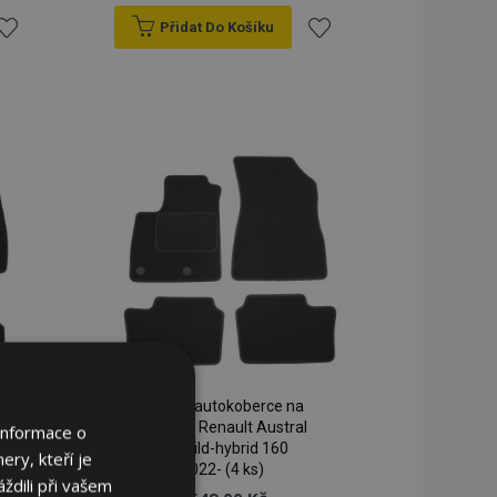
Přidat Do Košíku
řidat
Přidat
k
k
blíbeným
oblíbeným
Textilní autokoberce na
míru pro Renault Austral
Informace o
1.3 mild-hybrid 160
ery, kteří je
2022- (4 ks)
ždili při vašem