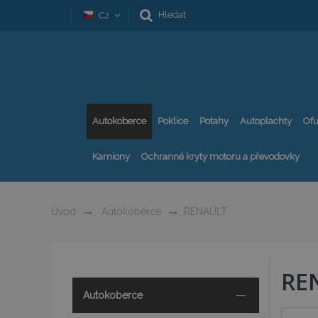
Hledat
Cz
Autokoberce
Poklice
Potahy
Autoplachty
Ofu
Kamiony
Ochranné kryty motoru a převodovky
Úvod
Autokoberce
RENAULT
RE
Autokoberce