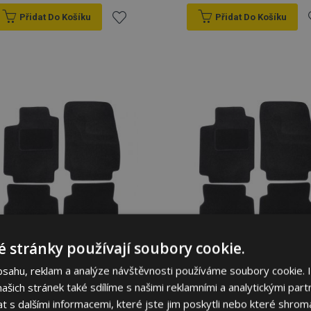
Přidat Do Košíku
Přidat Do Košíku
Přidat
P
k
oblíbeným
o
 stránky používají soubory cookie.
Textilní autokoberce na
Textilní autokoberce na
míru pro Renault Modus
míru pro Renault Clio III
bsahu, reklam a analýze návštěvnosti používáme soubory cookie. 
2004-2012 (4 ks)
2005-2012 (4 ks)
šich stránek také sdílíme s našimi reklamními a analytickými partn
s dalšími informacemi, které jste jim poskytli nebo které shromá