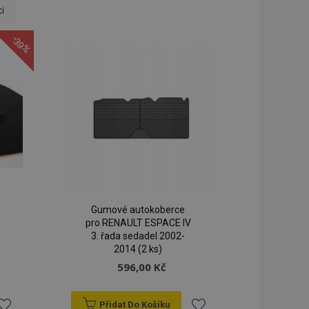
u
í
-39%
Gumové autokoberce
pro RENAULT ESPACE IV
3. řada sedadel 2002-
2014 (2 ks)
596,00 Kč
Přidat Do Košíku