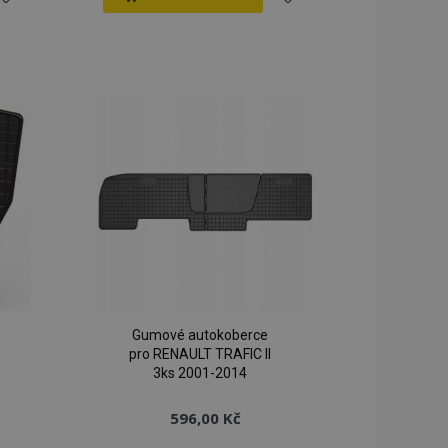
řidat
Přidat
k
k
blíbeným
oblíbeným
Gumové autokoberce
pro RENAULT TRAFIC II
3ks 2001-2014
596,00 Kč