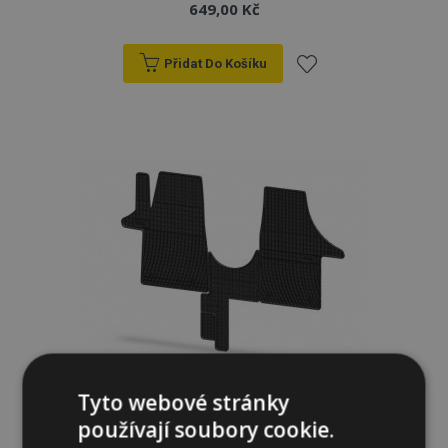
649,00 Kč
Přidat Do Košíku
Přidat
k
oblíbeným
Tyto webové stránky
Gumové autokoberce pro VOLKSWAGEN
TRANSPORTER T6 3ks 2015-2019
používají soubory cookie.
834,00 Kč