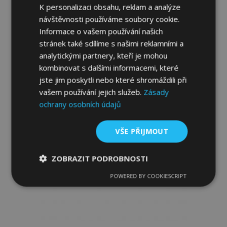
K personalizaci obsahu, reklam a analýze
návštěvnosti používáme soubory cookie.
Přidat Do Košíku
Informace o vašem používání našich
Přidat
stránek také sdílíme s našimi reklamními a
analytickými partnery, kteří je mohou
k
kombinovat s dalšími informacemi, které
jste jim poskytli nebo které shromáždili při
oblíbeným
vašem používání jejich služeb.
Zásady
ochrany osobních údajů
VŠE PŘIJMOUT
ZOBRAZIT PODROBNOSTI
POWERED BY COOKIESCRIPT
Nezbytně
Výkonové
Soubory
nutné
soubory
cílení
soubory