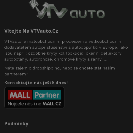
Vítejte Na VTVauto.cz
mage-messages
1 
Adobe Inc.
www.vtvauto.cz
VTVauto je maloobchodním prodejcem a velkoobchodním
dodavatelem autopříslušenství a autodoplňků v Evropě, jako
jsou např .: ozdobné kryty kol (poklice), okenní deflektory,
autopotahy, autorohože, chromové kryty a rámy, ...
zásadách ochrany soukromí společnosti Google
Máte zájem o dropshipping, nebo se chcete stát naším
partnerem?
Kontaktujte nás ještě dnes!
recently_viewed_product_previous
1 
Adobe Inc.
www.vtvauto.cz
Podmínky