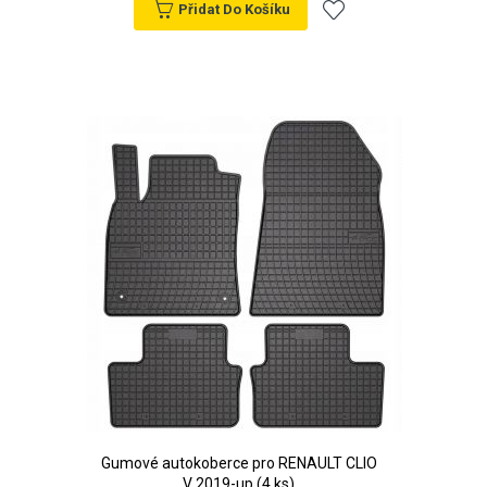
Přidat Do Košíku
Přidat
k
oblíbeným
Gumové autokoberce pro RENAULT CLIO
V 2019-up (4 ks)