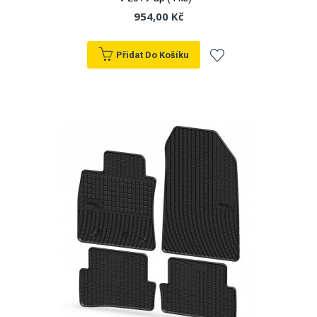
954,00 Kč
Přidat Do Košíku
Přidat
k
oblíbeným