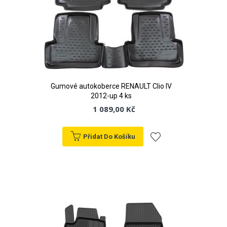
Gumové autokoberce RENAULT Clio IV
2012-up 4 ks
1 089,00 Kč
Přidat Do Košíku
Přidat
k
oblíbeným