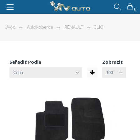
0
Úvod
Autokoberce
RENAULT
CLIO
Seřadit Podle
Zobrazit