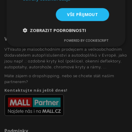
VŠE PŘIJMOUT
ZOBRAZIT PODROBNOSTI
Vítejte Na VTVauto.cz
POWERED BY COOKIESCRIPT
Nezbytně
Výkonové
Soubory
nutné
soubory
cílení
VTVauto je maloobchodním prodejcem a velkoobchodním
soubory
dodavatelem autopříslušenství a autodoplňků v Evropě, jako
jsou např .: ozdobné kryty kol (poklice), okenní deflektory,
autopotahy, autorohože, chromové kryty a rámy, ...
Funkční soubory
Máte zájem o dropshipping, nebo se chcete stát naším
partnerem?
Kontaktujte nás ještě dnes!
Nezbytně nutné soubory
Výkonové soubory
Soubory cílení
Funkční soubory
Podmínky