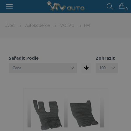
0
Úvod
Autokoberce
VOLVO
FM
Seřadit Podle
Zobrazit