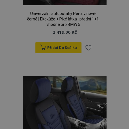
Univerzální autopotahy Peru, vínově-
černé | Ekokůže + Piké látka | přední 1+1,
vhodné pro BMW 5
2 419,00 Kč
Přidat Do Košíku
Přidat
product_data_storage
1 
Adobe Inc.
www.vtvauto.cz
k
oblíbeným
recently_viewed_product
1 
Adobe Inc.
www.vtvauto.cz
CookieScriptConsent
4 tý
CookieScript