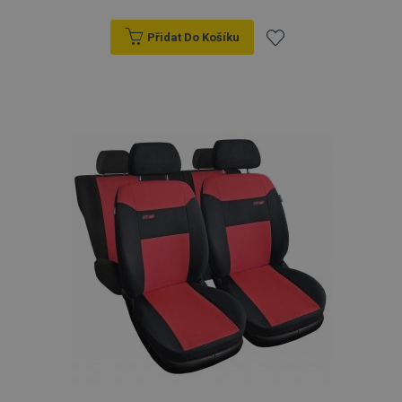
Přidat Do Košíku
Přidat
k
oblíbeným