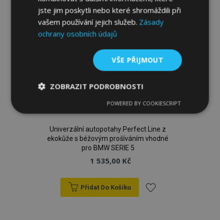
jste jim poskytli nebo které shromáždili při
vašem používání jejich služeb.
Zásady
ochrany osobních údajů
VŠE PŘIJMOUT
ZOBRAZIT PODROBNOSTI
POWERED BY COOKIESCRIPT
Nezbytně
Výkonové
Soubory
nutné
soubory
cílení
soubory
Univerzální autopotahy Perfect Line z
ekokůže s béžovým prošíváním vhodné
pro BMW SERIE 5
1 535,00 Kč
Funkční soubory
Přidat Do Košíku
Přidat