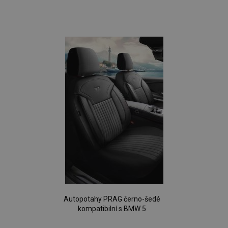
Přidat
k
oblíbeným
Autopotahy PRAG černo-šedé
kompatibilní s BMW 5