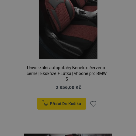
Univerzální autopotahy Benelux, červeno-
černé | Ekokůže + Látka | vhodné pro BMW
5
2 956,00 Kč
mage-cache-storage
1 
Adobe Inc.
Přidat Do Košíku
www.vtvauto.cz
Přidat
k