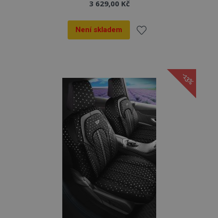
3 629,00 Kč
Není skladem
Přidat
k
-13%
oblíbeným