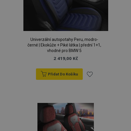
d
www.vtvauto.cz
Univerzální autopotahy Peru, modro-
černé | Ekokůže + Piké látka | přední 1+1,
vhodné pro BMW 5
2 419,00 Kč
udid
.vtvauto.cz
4 tý
d
Přidat Do Košíku
Přidat
k
oblíbeným
PHPSESSID
59 
PHP.net
42 s
.vtvauto.cz