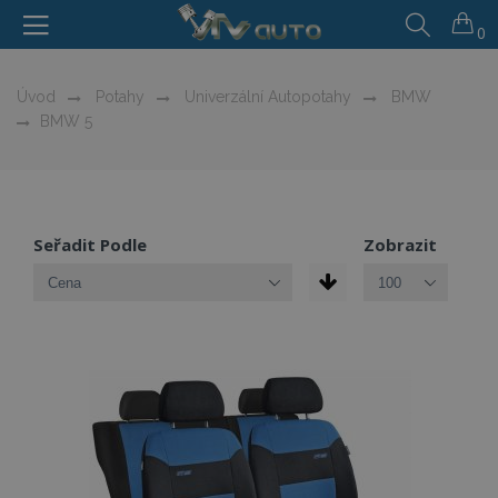
0
Úvod
Potahy
Univerzální Autopotahy
BMW
BMW 5
Seřadit Podle
Zobrazit