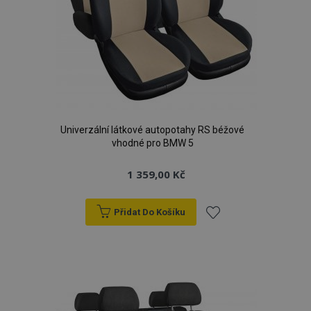
Univerzální látkové autopotahy RS béžové
vhodné pro BMW 5
1 359,00 Kč
Přidat Do Košíku
Přidat
k
oblíbeným