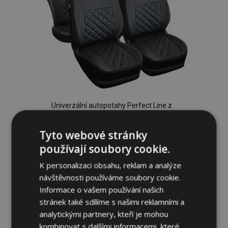
Univerzální autopotahy Perfect Line z
ekokůže s modrým prošíváním vhodné
pro BMW SERIE 5
Tyto webové stránky
1 535,00 Kč
používají soubory cookie.
K personalizaci obsahu, reklam a analýze
Přidat Do Košíku
návštěvnosti používáme soubory cookie.
Přidat
Informace o vašem používání našich
stránek také sdílíme s našimi reklamními a
k
analytickými partnery, kteří je mohou
oblíbeným
kombinovat s dalšími informacemi, které