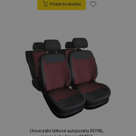
Přidat Do Košíku
Přidat
k
oblíbeným
Univerzální látkové autopotahy ROYAL