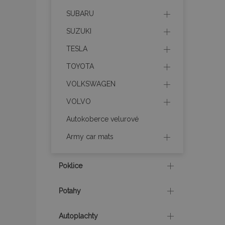
SUBARU
product_data_sto
SUZUKI
TESLA
recently_viewed_p
TOYOTA
CookieScriptConse
VOLKSWAGEN
VOLVO
udid
Autokoberce velurové
Army car mats
PHPSESSID
Poklice
Potahy
mage-cache-stor
Autoplachty