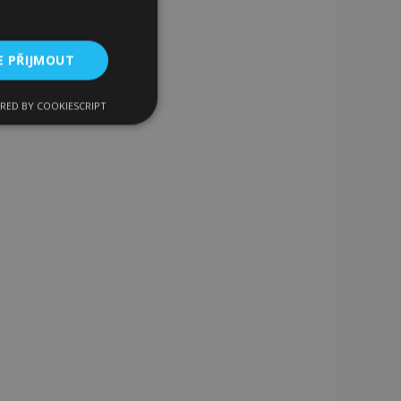
E PŘIJMOUT
RED BY COOKIESCRIPT
kční soubory
bory
 a správa účtu.
 pro zákazníka
ými nakupujícími,
řání, informace o