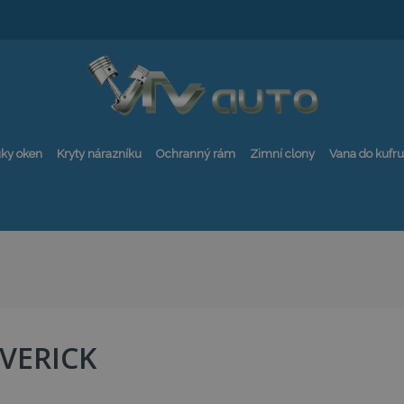
ky oken
Kryty nárazníku
Ochranný rám
Zimní clony
Vana do kufru
VERICK