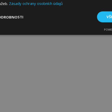
lužeb.
Zásady ochrany osobních údajů
ODROBNOSTI
VŠ
POWE
tné
Výkonové soubory
Soubory cílení
Fun
bytně nutné soubory
Výkonové soubory
Soubory cílení
Funkční sou
ry cookie umožňují základní funkce webových stránek, jako je přihlášení uživatele
e bez nezbytně nutných souborů cookie správně používat.
Poskytovatel
/
Vyprší
Popis
Doména
1 den
Ukládá informace specifické
Adobe Inc.
související s akcemi zahájen
www.vtvauto.cz
jako je zobrazení seznamu p