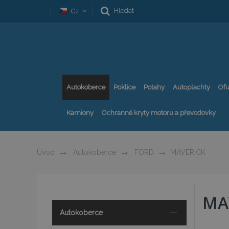
Hledat
Cz
Autokoberce
Poklice
Potahy
Autoplachty
Ofu
Kamiony
Ochranné kryty motoru a převodovky
Úvod
Autokoberce
FORD
MAVERICK
MA
Autokoberce