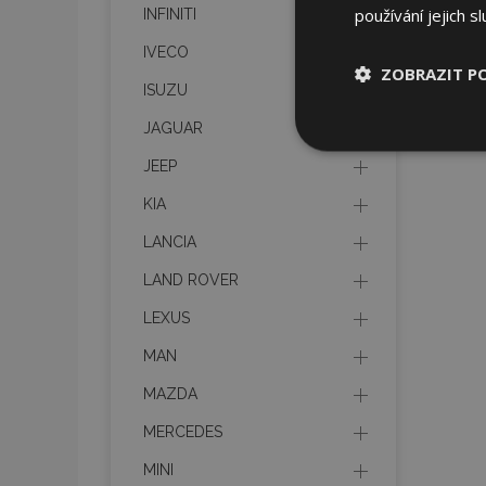
používání jejich s
INFINITI
IVECO
ZOBRAZIT P
ISUZU
JAGUAR
Nezbytně nu
soubory
JEEP
KIA
LANCIA
LAND ROVER
Nez
LEXUS
Nezbytně nutné soubo
MAN
Webové stránky nelz
MAZDA
Název
MERCEDES
section_data_ids
MINI