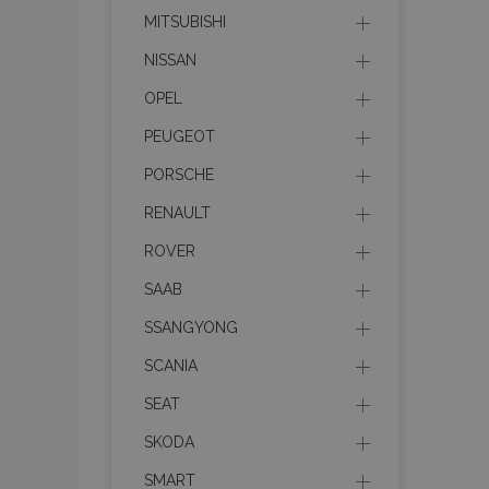
MITSUBISHI
mage-messages
NISSAN
OPEL
recently_viewed_p
PEUGEOT
PORSCHE
recently_compare
RENAULT
recently_compare
ROVER
X-Magento-Vary
SAAB
SSANGYONG
SCANIA
mage-translation-f
SEAT
SKODA
mage-cache-sessi
SMART