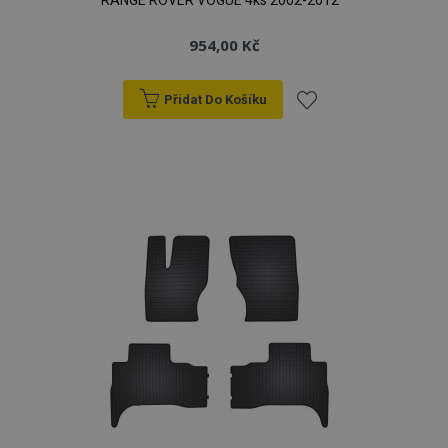
RANGE ROVER VOGUE 4ks 2002-2012
954,00 Kč
Přidat Do Košíku
Přidat
k
product_data_storage
1 
Adobe Inc.
www.vtvauto.cz
oblíbeným
recently_viewed_product
1 
Adobe Inc.
www.vtvauto.cz
CookieScriptConsent
4 tý
CookieScript
d
www.vtvauto.cz