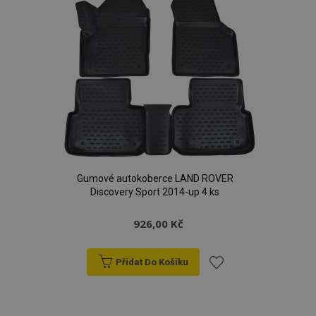
oblíbeným
Soubory cílení
Funkční soubory
Nezbytně nutné soubory cookie umožňují základní
funkce webových stránek, jako je přihlášení
uživatele a správa účtu. Webové stránky nelze bez
nezbytně nutných souborů cookie správně
používat.
Poskytovatel
/
Název
Vy
Doména
section_data_ids
1 
Adobe Inc.
www.vtvauto.cz
Gumové autokoberce LAND ROVER
Discovery Sport 2014-up 4 ks
926,00 Kč
Přidat Do Košíku
mage-messages
1 
Adobe Inc.
Přidat
www.vtvauto.cz