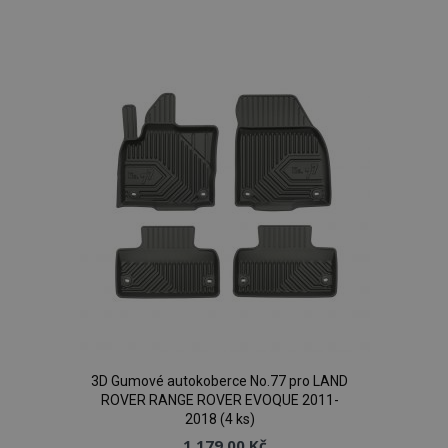
Přidat
webové
Analytics. Ukládá
stránky a
a aktualizuje
jakoukoli
k
jedinečnou
reklamu,
hodnotu pro
kterou
každou
koncový
oblíbeným
navštívenou
uživatel
stránku a slouží k
mohl vidět
počítání a
před
sledování
návštěvou
zobrazení
uvedeného
stránek.
webu.
_ga_25FZD5G6DL
.vtvauto.cz
1 rok 1
Tento soubor
měsíc
cookie používá
Google Analytics
k zachování
stavu relace.
3D Gumové autokoberce No.77 pro LAND
ROVER RANGE ROVER EVOQUE 2011-
2018 (4 ks)
1 179,00 Kč