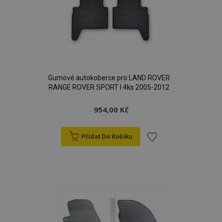
Gumové autokoberce pro LAND ROVER
RANGE ROVER SPORT I 4ks 2005-2012
954,00 Kč
Přidat Do Košíku
mage-cache-storage
1 
Adobe Inc.
Přidat
www.vtvauto.cz
k
oblíbeným