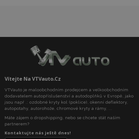
Nezbytně nutné soubory
Výkonové soubory
Soubory cílení
Funkční soubory
Nezbytně nutné soubory cookie umožňují základní
funkce webových stránek, jako je přihlášení
uživatele a správa účtu. Webové stránky nelze bez
nezbytně nutných souborů cookie správně
používat.
Poskytovatel
/
Název
Vy
Doména
section_data_ids
1 
Adobe Inc.
www.vtvauto.cz
Vítejte Na VTVauto.cz
VTVauto je maloobchodním prodejcem a velkoobchodním
dodavatelem autopříslušenství a autodoplňků v Evropě, jako
jsou např .: ozdobné kryty kol (poklice), okenní deflektory,
autopotahy, autorohože, chromové kryty a rámy, ...
Máte zájem o dropshipping, nebo se chcete stát naším
partnerem?
mage-messages
1 
Adobe Inc.
www.vtvauto.cz
Kontaktujte nás ještě dnes!