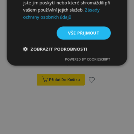
jste jim poskytli nebo které shromáždili při
vašem používání jejich služeb.
Zásady
ochrany osobních údajů
VŠE PŘIJMOUT
3D Gumové autokoberce No.77 pro
ZOBRAZIT PODROBNOSTI
PEUGEOT TRAVELLER 1. řada 2016-up (1
ks)
POWERED BY COOKIESCRIPT
Nezbytně
Výkonové
Soubory
1 179,00 Kč
nutné
soubory
cílení
soubory
Přidat Do Košíku
Přidat
Funkční soubory
k
oblíbeným