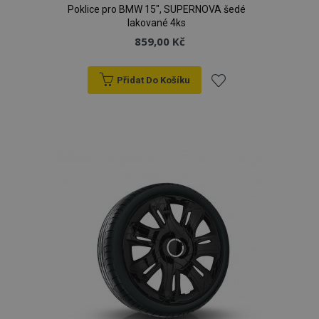
Poklice pro BMW 15", SUPERNOVA šedé
lakované 4ks
859,00 Kč
Přidat Do Košíku
Přidat
k
oblíbeným