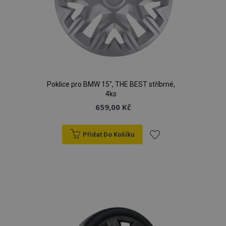
Poklice pro BMW 15", THE BEST stříbrné,
4ks
659,00 Kč
Přidat Do Košíku
Přidat
k
oblíbeným