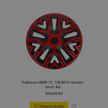
k
oblíbeným
product_data_storage
1 
Adobe Inc.
www.vtvauto.cz
recently_viewed_product
1 
Adobe Inc.
Poklice pro BMW 15", THE BEST červeno-
www.vtvauto.cz
černé, 4ks
859,00 Kč
Přidat Do Košíku
CookieScriptConsent
4 tý
CookieScript