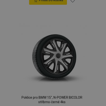
Přidat Do Košíku
Přidat
k
oblíbeným
Poklice pro BMW 15", N-POWER BICOLOR
stříbrno-černé 4ks