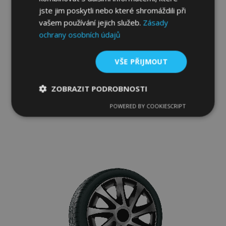
jste jim poskytli nebo které shromáždili při
vašem používání jejich služeb.
Zásady
ochrany osobních údajů
Poklice pro BMW 15", Quad bicolor, 4 ks
VŠE PŘIJMOUT
816,00 Kč
ZOBRAZIT PODROBNOSTI
Přidat Do Košíku
POWERED BY COOKIESCRIPT
Nezbytně
Výkonové
Soubory
Přidat
nutné
soubory
cílení
soubory
k
oblíbeným
Funkční soubory