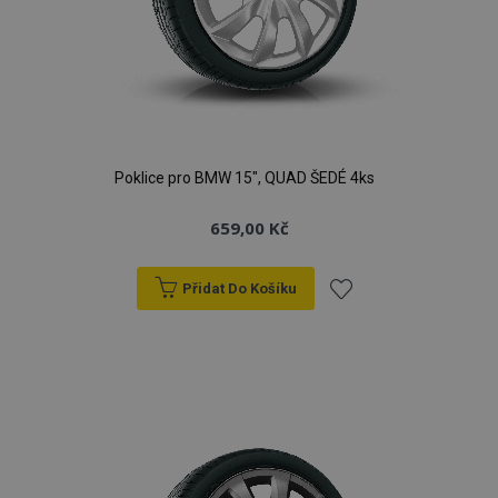
Poklice pro BMW 15", QUAD ŠEDÉ 4ks
659,00 Kč
Přidat Do Košíku
Přidat
k
oblíbeným