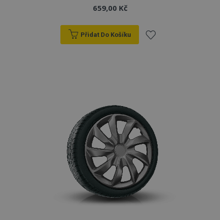
659,00 Kč
Přidat Do Košíku
Přidat
k
oblíbeným