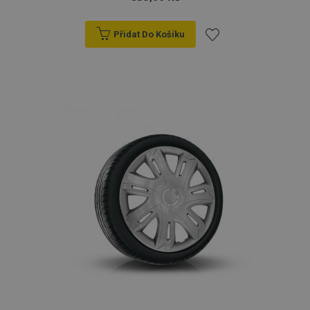
Přidat Do Košíku
Přidat
k
oblíbeným