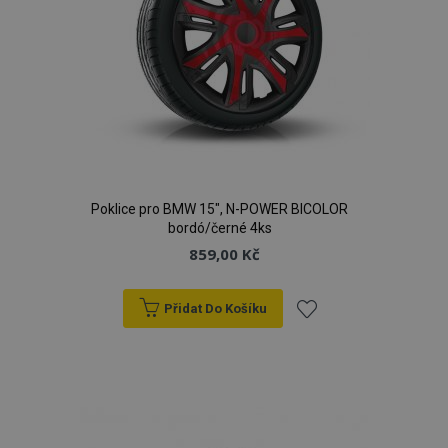
Poklice pro BMW 15", N-POWER BICOLOR
bordó/černé 4ks
859,00 Kč
Přidat Do Košíku
Přidat
k
oblíbeným