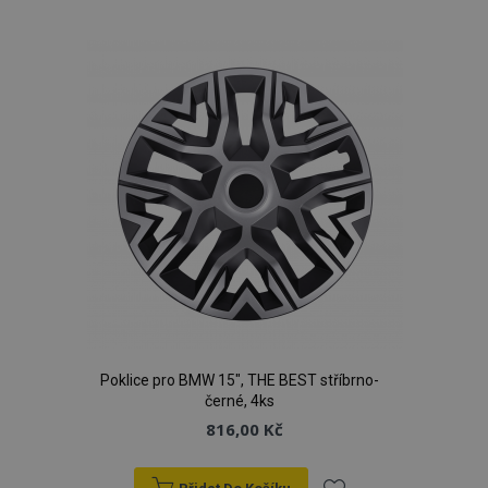
k
oblíbeným
Poklice pro BMW 15", THE BEST stříbrno-
černé, 4ks
816,00 Kč