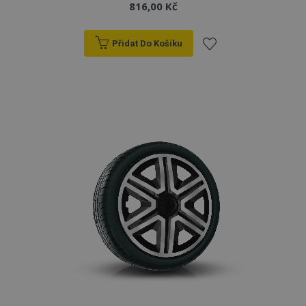
816,00 Kč
Přidat Do Košíku
Přidat
k
oblíbeným