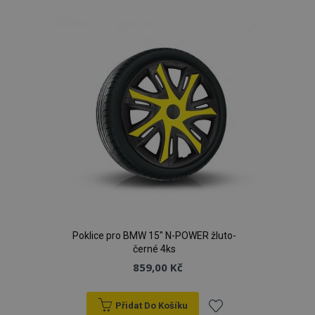
k
oblíbeným
Poklice pro BMW 15" N-POWER žluto-
černé 4ks
859,00 Kč
Přidat Do Košíku