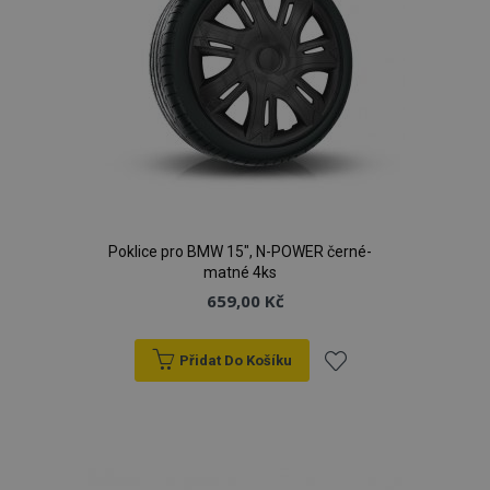
Poklice pro BMW 15", N-POWER černé-
matné 4ks
659,00 Kč
Přidat Do Košíku
Přidat
k
oblíbeným