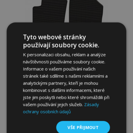
Tyto webové stránky
používají soubory cookie.
K personalizaci obsahu, reklam a analýze
návštěvnosti používáme soubory cookie.
Informace o vašem používání našich
stránek také sdílíme s našimi reklamními a
analytickými partnery, kteří je mohou
Gumové autokoberce pro PEUGEOT 207
kombinovat s dalšími informacemi, které
4ks 2006-2012
jste jim poskytli nebo které shromáždili při
834,00 Kč
vašem používání jejich služeb.
Zásady
ochrany osobních údajů
Přidat Do Košíku
Přidat
VŠE PŘIJMOUT