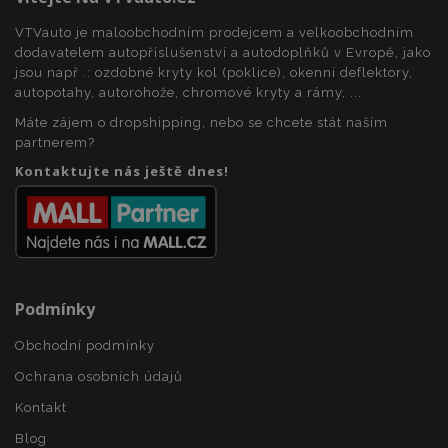
VTVauto je maloobchodním prodejcem a velkoobchodním
dodavatelem autopříslušenství a autodoplňků v Evropě, jako
recently_viewed_product_previous
1 
Adobe Inc.
jsou např .: ozdobné kryty kol (poklice), okenní deflektory,
www.vtvauto.cz
autopotahy, autorohože, chromové kryty a rámy, ...
Máte zájem o dropshipping, nebo se chcete stát naším
partnerem?
Kontaktujte nás ještě dnes!
recently_compared_product
1 
Adobe Inc.
www.vtvauto.cz
recently_compared_product_previous
1 
Adobe Inc.
www.vtvauto.cz
Podmínky
Obchodní podmínky
X-Magento-Vary
59 
Adobe Inc.
59 s
www.vtvauto.cz
Ochrana osobních údajů
Kontakt
Blog