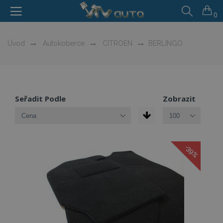
0
Úvod
Autokoberce
CITROEN
BERLINGO
Seřadit Podle
Zobrazit
-39%