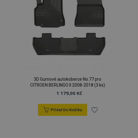
mage-cache-sessid
1 
Adobe Inc.
www.vtvauto.cz
product_data_storage
1 
Adobe Inc.
www.vtvauto.cz
3D Gumové autokoberce No.77 pro
CITROEN BERLINGO II 2008-2018 (3 ks)
1 179,00 Kč
Přidat Do Košíku
recently_viewed_product
1 
Adobe Inc.
www.vtvauto.cz
Přidat
k