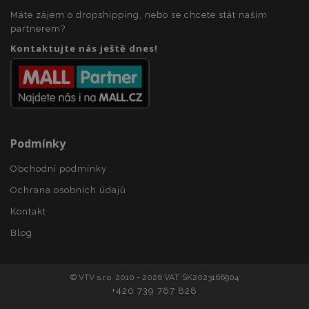
42 s
.vtvauto.cz
Máte zájem o dropshipping, nebo se chcete stát naším
partnerem?
Kontaktujte nás ještě dnes!
Podmínky
Obchodní podmínky
Ochrana osobních údajů
Kontakt
Blog
mage-cache-storage
1 
Adobe Inc.
www.vtvauto.cz
© VTV s.r.o. 2010 - 2026 VAT: SK2023166904
+420 739 767 828