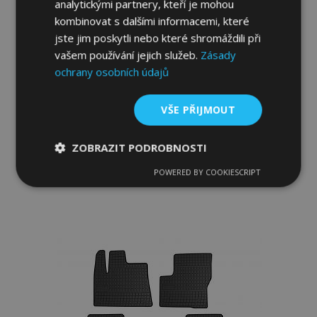
analytickými partnery, kteří je mohou
kombinovat s dalšími informacemi, které
jste jim poskytli nebo které shromáždili při
vašem používání jejich služeb.
Zásady
Gumové autokoberce pro CITROEN
ochrany osobních údajů
BERLINGO III, 4ks 2018-up
954,00 Kč
VŠE PŘIJMOUT
Přidat Do Košíku
ZOBRAZIT PODROBNOSTI
Přidat
POWERED BY COOKIESCRIPT
Nezbytně
Výkonové
Soubory
k
nutné
soubory
cílení
soubory
oblíbeným
Funkční soubory