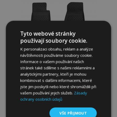
oblíbeným
Tyto webové stránky
používají soubory cookie.
K personalizaci obsahu, reklam a analýze
návštěvnosti používáme soubory cookie.
Informace o vašem používání našich
stránek také sdílíme s našimi reklamními a
analytickými partnery, kteří je mohou
Gumové autokoberce JEEP WRANGLER 4
kombinovat s dalšími informacemi, které
DOORS 2007-up, 4 ks
jste jim poskytli nebo které shromáždili při
1 089,00 Kč
vašem používání jejich služeb.
Zásady
ochrany osobních údajů
Přidat Do Košíku
Přidat
VŠE PŘIJMOUT