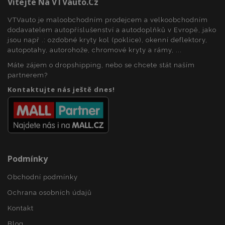
Vítejte Na VTVauto.cz
VTVauto je maloobchodním prodejcem a velkoobchodním
dodavatelem autopříslušenství a autodoplňků v Evropě, jako
recently_viewed_product_previous
1 
Adobe Inc.
www.vtvauto.cz
jsou např .: ozdobné kryty kol (poklice), okenní deflektory,
autopotahy, autorohože, chromové kryty a rámy, ...
Máte zájem o dropshipping, nebo se chcete stát naším
partnerem?
recently_compared_product
1 
Adobe Inc.
Kontaktujte nás ještě dnes!
www.vtvauto.cz
recently_compared_product_previous
1 
Adobe Inc.
www.vtvauto.cz
Podmínky
Obchodní podmínky
X-Magento-Vary
59 
Adobe Inc.
59 s
www.vtvauto.cz
Ochrana osobních údajů
Kontakt
Blog