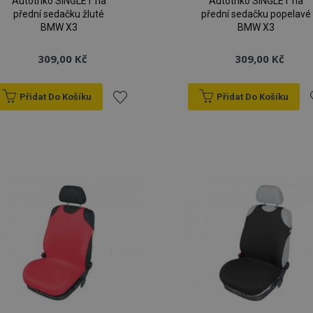
Autotriko SINGLET na
Autotriko SINGLET na
přední sedačku žluté
přední sedačku popelavé
BMW X3
BMW X3
309,00 Kč
309,00 Kč
Přidat Do Košíku
Přidat Do Košíku
Přidat
P
k
oblíbeným
o