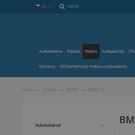
Hledat
Cz
Autokoberce
Poklice
Potahy
Autoplachty
Ofu
Kamiony
Ochranné kryty motoru a převodovky
Úvod
Potahy
BMW
BMW X3
BM
Autokoberce