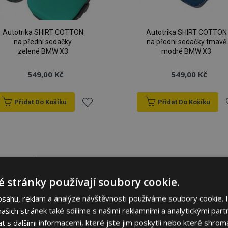
Autotrika SHIRT COTTON
Autotrika SHIRT COTTON
na přední sedačky
na přední sedačky tmavě
zelené BMW X3
modré BMW X3
549,00 Kč
549,00 Kč
Přidat Do Košíku
Přidat Do Košíku
Přidat
P
k
oblíbeným
o
 stránky používají soubory cookie.
bsahu, reklam a analýze návštěvnosti používáme soubory cookie. 
šich stránek také sdílíme s našimi reklamními a analytickými partn
s dalšími informacemi, které jste jim poskytli nebo které shromá