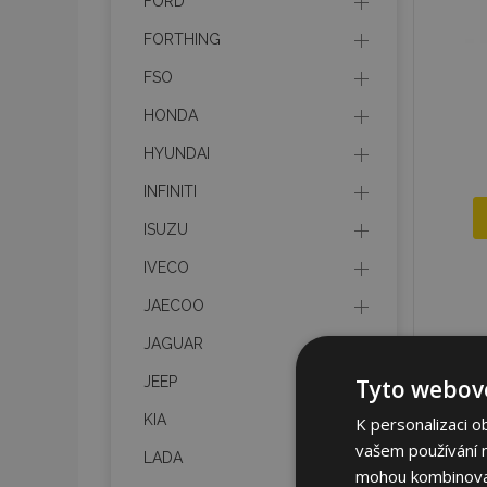
FORD
FORTHING
FSO
HONDA
HYUNDAI
INFINITI
ISUZU
IVECO
JAECOO
JAGUAR
JEEP
Tyto webové
KIA
K personalizaci o
vašem používání na
LADA
mohou kombinovat 