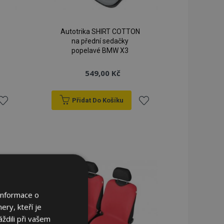
Autotrika SHIRT COTTON
na přední sedačky
popelavé BMW X3
549,00 Kč
Přidat Do Košíku
řidat
Přidat
k
k
blíbeným
oblíbeným
Informace o
ery, kteří je
ždili při vašem