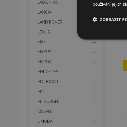
LADA NIVA
používání jejich s
LANCIA
ZOBRAZIT P
LAND ROVER
LEXUS
Nezbytně nu
soubory
MAN
MAXUS
MAZDA
MERCEDES
Nez
MICROCAR
Nezbytně nutné soubo
MINI
Webové stránky nelz
MITSUBISHI
Název
NISSAN
section_data_ids
OMODA