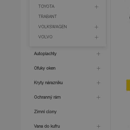
TOYOTA
product_data_sto
TRABANT
VOLKSWAGEN
recently_viewed_p
VOLVO
CookieScriptConse
Autoplachty
udid
Ofuky oken
Kryty nárazníku
PHPSESSID
Ochranný rám
Zimní clony
mage-cache-stor
Vana do kufru