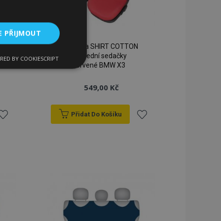
E PŘIJMOUT
Autotrika SHIRT COTTON
na přední sedačky
RED BY COOKIESCRIPT
kční soubory
červené BMW X3
549,00 Kč
Přidat Do Košíku
řidat
Přidat
bory
k
k
 a správa účtu.
blíbeným
oblíbeným
 pro zákazníka
ými nakupujícími,
řání, informace o