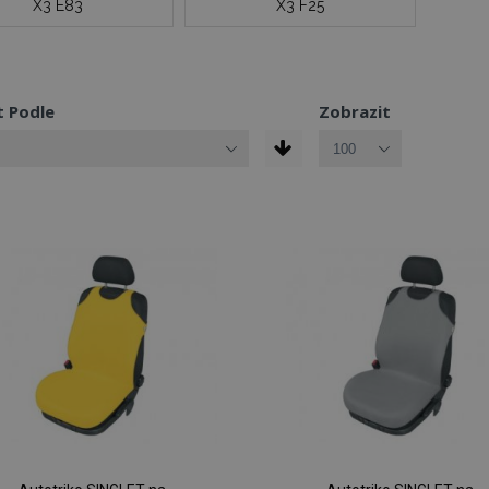
X3 E83
X3 F25
t Podle
Zobrazit