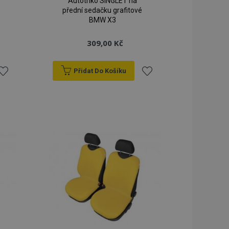
Autotriko SINGLET na
přední sedačku grafitové
BMW X3
309,00 Kč
Přidat Do Košíku
řidat
Přidat
k
k
blíbeným
oblíbeným