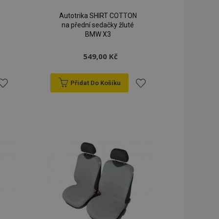
Autotrika SHIRT COTTON
na přední sedačky žluté
BMW X3
549,00 Kč
Přidat Do Košíku
řidat
Přidat
k
k
blíbeným
oblíbeným