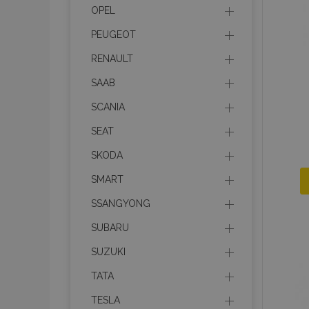
OPEL
mage-messages
PEUGEOT
RENAULT
SAAB
recently_viewed_p
SCANIA
recently_compare
SEAT
recently_compare
SKODA
X-Magento-Vary
SMART
SSANGYONG
SUBARU
mage-translation-f
SUZUKI
TATA
mage-cache-sessi
TESLA