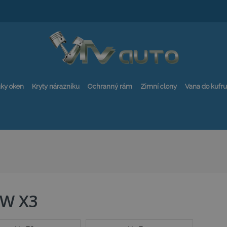
ky oken
Kryty nárazníku
Ochranný rám
Zimní clony
Vana do kufru
W X3