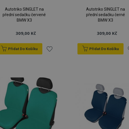
Autotriko SINGLET na
Autotriko SINGLET na
přední sedačku červené
přední sedačku černé
BMW X3
BMW X3
309,00 Kč
309,00 Kč
Přidat Do Košíku
Přidat Do Košíku
Přidat
P
k
oblíbeným
o