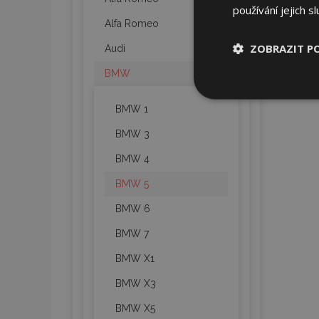
používání jejich s
Alfa Romeo
ZOBRAZIT P
Audi
BMW
Nezbytně nu
soubory
BMW 1
BMW 3
BMW 4
BMW 5
Nez
BMW 6
Nezbytně nutné soubo
BMW 7
Webové stránky nelz
BMW X1
Název
BMW X3
section_data_ids
BMW X5