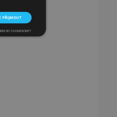
E PŘIJMOUT
RED BY COOKIESCRIPT
kční soubory
bory
 a správa účtu.
 pro zákazníka
ými nakupujícími,
řání, informace o