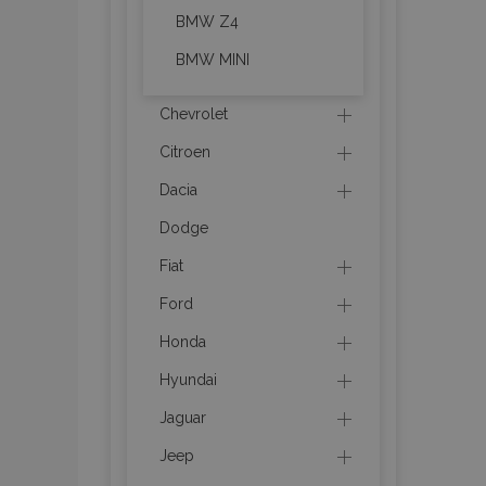
BMW Z4
mage-messages
BMW MINI
Chevrolet
recently_viewed_p
Citroen
recently_compare
Dacia
recently_compare
Dodge
Fiat
X-Magento-Vary
Ford
Honda
mage-translation-f
Hyundai
Jaguar
mage-cache-sessi
Jeep