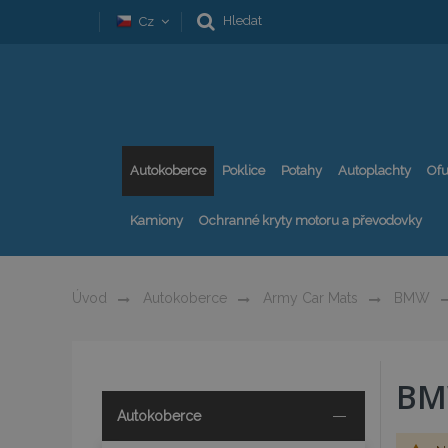
Hledat
Cz
Autokoberce
Poklice
Potahy
Autoplachty
Ofu
Kamiony
Ochranné kryty motoru a převodovky
Úvod
Autokoberce
Army Car Mats
BMW
BM
Autokoberce