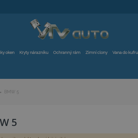
ky oken
Kryty nárazníku
Ochranný rám
Zimní clony
Vana do kufru
BMW 5
W 5