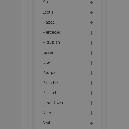
Kia
Lexus
product_data_sto
Mazda
recently_viewed_p
Mercedes
CookieScriptConse
Mitsubishi
Nissan
Opel
udid
Peugeot
Porsche
PHPSESSID
Renault
Land Rover
Saab
Seat
mage-cache-stor