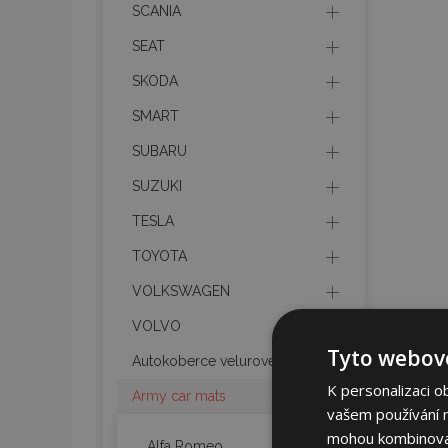
SCANIA
SEAT
SKODA
SMART
SUBARU
SUZUKI
TESLA
TOYOTA
VOLKSWAGEN
VOLVO
Tyto webové
Autokoberce velurové
K personalizaci o
Army car mats
vašem používání na
mohou kombinovat 
Alfa Romeo