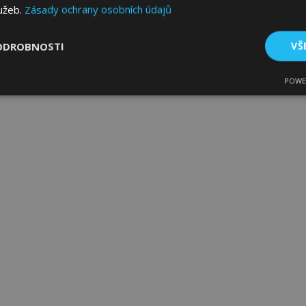
lužeb.
Zásady ochrany osobních údajů
ODROBNOSTI
VŠ
POWE
tné
Výkonové soubory
Soubory cílení
Fun
bytně nutné soubory
Výkonové soubory
Soubory cílení
Funkční sou
ry cookie umožňují základní funkce webových stránek, jako je přihlášení uživatele
e bez nezbytně nutných souborů cookie správně používat.
Poskytovatel
/
Vyprší
Popis
Doména
1 den
Ukládá informace specifické
Adobe Inc.
související s akcemi zahájen
www.vtvauto.cz
jako je zobrazení seznamu p