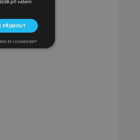
ždili při vašem
E PŘIJMOUT
RED BY COOKIESCRIPT
kční soubory
bory
 a správa účtu.
 pro zákazníka
ými nakupujícími,