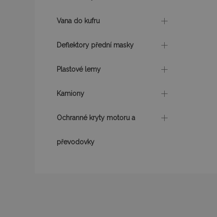
Vana do kufru
product_data_sto
Deflektory přední masky
recently_viewed_p
Plastové lemy
CookieScriptConse
Kamiony
Ochranné kryty motoru a
udid
převodovky
PHPSESSID
mage-cache-stor