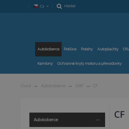
Hledat
Cz
Autokoberce
Poklice
Potahy
Autoplachty
Ofu
Kamiony
Ochranné kryty motoru a převodovky
Úvod
Autokoberce
DAF
CF
CF
Autokoberce