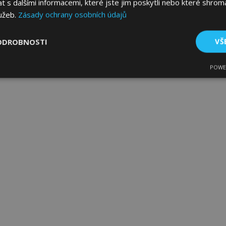
s dalšími informacemi, které jste jim poskytli nebo které shromá
lužeb.
Zásady ochrany osobních údajů
ODROBNOSTI
VŠ
POWE
tné
Výkonové soubory
Soubory cílení
Fun
bytně nutné soubory
Výkonové soubory
Soubory cílení
Funkční sou
ry cookie umožňují základní funkce webových stránek, jako je přihlášení uživatele
e bez nezbytně nutných souborů cookie správně používat.
Poskytovatel
/
Vyprší
Popis
Doména
1 den
Ukládá informace specifické
Adobe Inc.
související s akcemi zahájen
www.vtvauto.cz