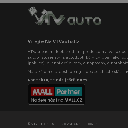
Název
Název
Poskyto
Název
Domén
Vítejte Na VTVauto.cz
_gat
mage-translation-
storage
_fbp
Meta P
Inc.
VTVauto je maloobchodním prodejcem a velkoob
form_key
.vtvauto
autopříslušenství a autodoplňků v Evropě, jako jsou
_ga
(poklice), okenní deflektory, autopotahy, autorohož
_gcl_au
mage-cache-
Google 
storage-section-
.vtvauto
Máte zájem o dropshipping, nebo se chcete stát n
invalidation
Kontaktujte nás ještě dnes!
form_key
_gid
IDE
Google 
.doublec
_ga_25FZD5G6DL
© VTV s.r.o. 2010 - 2026 VAT: SK2023166904