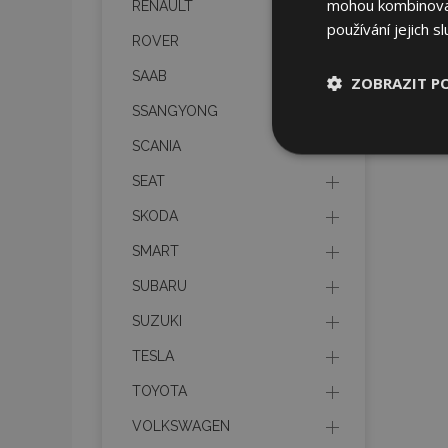
mohou kombinovat 
RENAULT
používání jejich s
ROVER
SAAB
ZOBRAZIT P
SSANGYONG
Nezbytně nu
SCANIA
soubory
SEAT
SKODA
SMART
SUBARU
Nez
SUZUKI
Nezbytně nutné soubo
Webové stránky nelz
TESLA
Název
TOYOTA
VOLKSWAGEN
section_data_ids