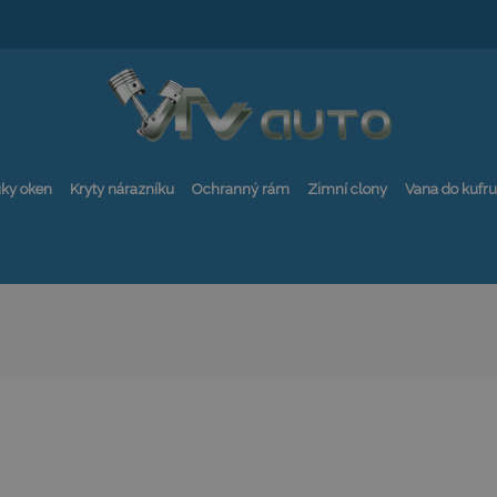
ky oken
Kryty nárazníku
Ochranný rám
Zimní clony
Vana do kufru