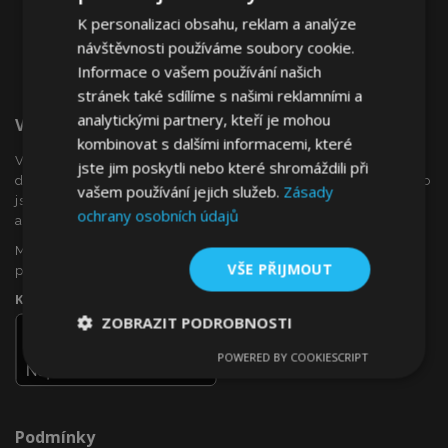
K personalizaci obsahu, reklam a analýze
návštěvnosti používáme soubory cookie.
Informace o vašem používání našich
stránek také sdílíme s našimi reklamními a
analytickými partnery, kteří je mohou
Vítejte Na VTVauto.cz
kombinovat s dalšími informacemi, které
VTVauto je maloobchodním prodejcem a velkoobchodním
jste jim poskytli nebo které shromáždili při
dodavatelem autopříslušenství a autodoplňků v Evropě, jako
vašem používání jejich služeb.
Zásady
jsou např .: ozdobné kryty kol (poklice), okenní deflektory,
ochrany osobních údajů
autopotahy, autorohože, chromové kryty a rámy, ...
Máte zájem o dropshipping, nebo se chcete stát naším
VŠE PŘIJMOUT
partnerem?
Kontaktujte nás ještě dnes!
ZOBRAZIT PODROBNOSTI
POWERED BY COOKIESCRIPT
Nezbytně
Výkonové
Soubory
nutné
soubory
cílení
soubory
Podmínky