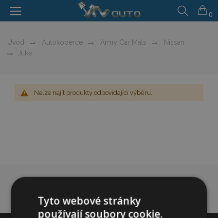
0
Úvod
Autokoberce
Army Car Mats
Nissan
Juke
Nelze najít produkty odpovídající výběru.
Tyto webové stránky
používají soubory cookie.