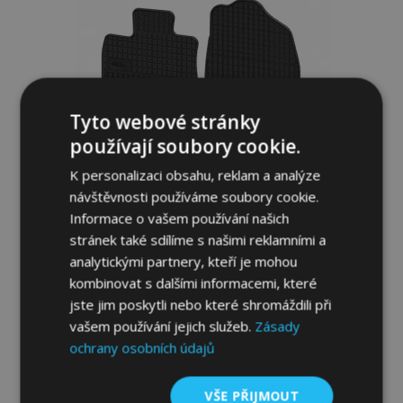
oblíbeným
Tyto webové stránky
používají soubory cookie.
K personalizaci obsahu, reklam a analýze
návštěvnosti používáme soubory cookie.
Informace o vašem používání našich
stránek také sdílíme s našimi reklamními a
analytickými partnery, kteří je mohou
Gumové autokoberce pro MAZDA 3 III 4ks
kombinovat s dalšími informacemi, které
2013-2018
jste jim poskytli nebo které shromáždili při
954,00 Kč
vašem používání jejich služeb.
Zásady
ochrany osobních údajů
Přidat Do Košíku
VŠE PŘIJMOUT