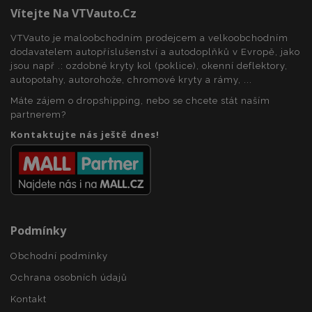
Vítejte Na VTVauto.cz
VTVauto je maloobchodním prodejcem a velkoobchodním
recently_viewed_product_previous
1 
Adobe Inc.
dodavatelem autopříslušenství a autodoplňků v Evropě, jako
www.vtvauto.cz
jsou např .: ozdobné kryty kol (poklice), okenní deflektory,
autopotahy, autorohože, chromové kryty a rámy, ...
Máte zájem o dropshipping, nebo se chcete stát naším
partnerem?
recently_compared_product
1 
Adobe Inc.
Kontaktujte nás ještě dnes!
www.vtvauto.cz
recently_compared_product_previous
1 
Adobe Inc.
www.vtvauto.cz
Podmínky
X-Magento-Vary
59 
Adobe Inc.
Obchodní podmínky
59 s
www.vtvauto.cz
Ochrana osobních údajů
Kontakt